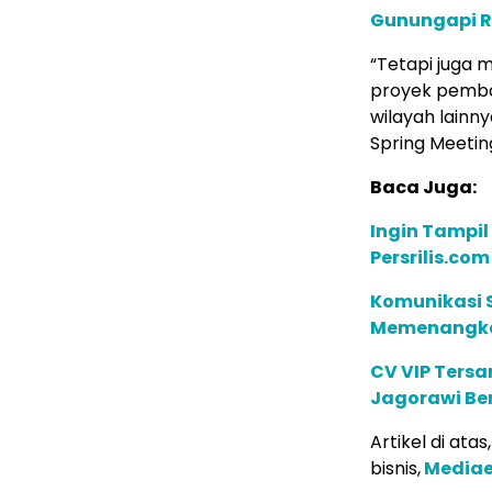
Gunungapi 
“Tetapi juga
proyek pemban
wilayah lainn
Spring Meetin
Baca Juga:
Ingin Tampil
Persrilis.co
Komunikasi S
Memenangkan
CV VIP Tersa
Jagorawi Ber
Artikel di ata
bisnis,
Mediae