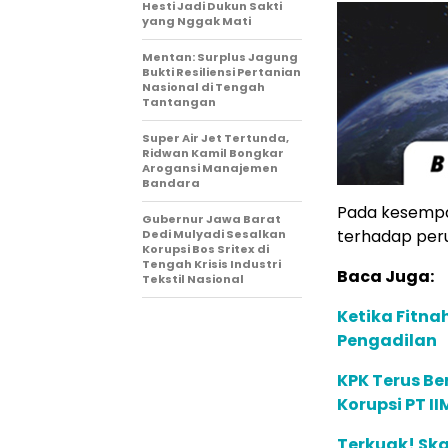
Hesti Jadi Dukun Sakti
yang Nggak Mati
Mentan: Surplus Jagung
Bukti Resiliensi Pertanian
Nasional di Tengah
Tantangan
Super Air Jet Tertunda,
Ridwan Kamil Bongkar
Arogansi Manajemen
Bandara
Pada kesempa
Gubernur Jawa Barat
terhadap perub
Dedi Mulyadi Sesalkan
Korupsi Bos Sritex di
Tengah Krisis Industri
Baca Juga:
Tekstil Nasional
Ketika Fitnah
Pengadilan
KPK Terus Be
Korupsi PT II
Terkuak! Ska