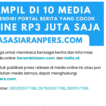
ga untuk membaca berbagai berita dan informasi
ia online
Serambiislam.com
dan
Hello.id
k publikasi press release di media online ini, atau pun
uluhan media lainnya, dapat menghubungi
ers.com
.
nter:
085315557788
,
087815557788
,
08111157788
.