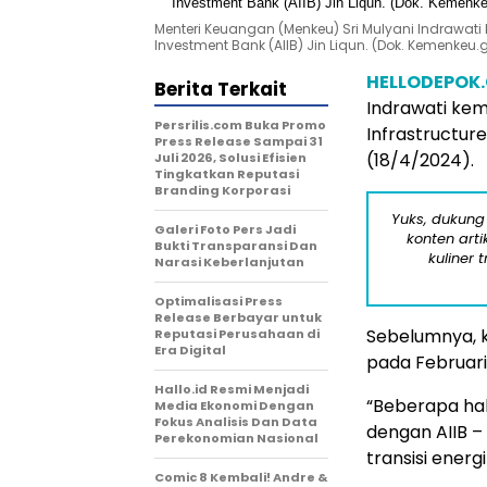
Menteri Keuangan (Menkeu) Sri Mulyani Indrawat
Investment Bank (AIIB) Jin Liqun. (Dok. Kemenkeu.g
HELLODEPOK
Berita Terkait
Indrawati ke
Persrilis.com Buka Promo
Infrastructur
Press Release Sampai 31
(18/4/2024).
Juli 2026, Solusi Efisien
Tingkatkan Reputasi
Branding Korporasi
Yuks, dukung
Galeri Foto Pers Jadi
konten arti
Bukti Transparansi Dan
kuliner 
Narasi Keberlanjutan
Optimalisasi Press
Release Berbayar untuk
Sebelumnya, 
Reputasi Perusahaan di
Era Digital
pada Februari
Hallo.id Resmi Menjadi
“Beberapa hal
Media Ekonomi Dengan
Fokus Analisis Dan Data
dengan AIIB –
Perekonomian Nasional
transisi energ
Comic 8 Kembali! Andre &