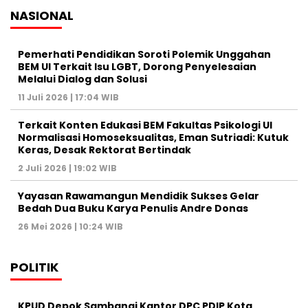
NASIONAL
Pemerhati Pendidikan Soroti Polemik Unggahan
BEM UI Terkait Isu LGBT, Dorong Penyelesaian
Melalui Dialog dan Solusi
11 Juli 2026 | 17:04 WIB
Terkait Konten Edukasi BEM Fakultas Psikologi UI
Normalisasi Homoseksualitas, Eman Sutriadi: Kutuk
Keras, Desak Rektorat Bertindak
2 Juli 2026 | 19:02 WIB
Yayasan Rawamangun Mendidik Sukses Gelar
Bedah Dua Buku Karya Penulis Andre Donas
26 Mei 2026 | 10:24 WIB
POLITIK
KPUD Depok Sambangi Kantor DPC PDIP Kota