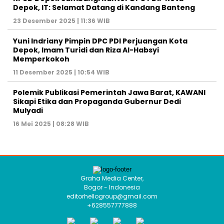
Depok, IT: Selamat Datang di Kandang Banteng
23 Desember 2025 | 11:36 WIB
Yuni Indriany Pimpin DPC PDI Perjuangan Kota
Depok, Imam Turidi dan Riza Al-Habsyi
Memperkokoh
11 Desember 2025 | 10:54 WIB
Polemik Publikasi Pemerintah Jawa Barat, KAWANI
Sikapi Etika dan Propaganda Gubernur Dedi
Mulyadi
16 Mei 2025 | 08:28 WIB
Graha Media Center,
Bogor - Indonesia
editorhellogroup@gmail.com
+628557777888