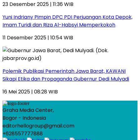
23 Desember 2025 | 11:36 WIB
Yuni Indriany Pimpin DPC PDI Perjuangan Kota Depok,
Imam Turidi dan Riza Al-Habsyi Memperkokoh
11 Desember 2025 | 10:54 WIB
Polemik Publikasi Pemerintah Jawa Barat, KAWANI
Sikapi Etika dan Propaganda Gubernur Dedi Mulyadi
16 Mei 2025 | 08:28 WIB
Graha Media Center,
Bogor - Indonesia
editorhellogroup@gmail.com
+628557777888