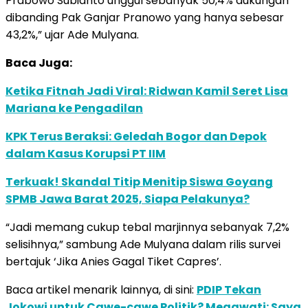
Prabowo Subianto unggul sebanyak 50,4% dukungan
dibanding Pak Ganjar Pranowo yang hanya sebesar
43,2%,” ujar Ade Mulyana.
Baca Juga:
Ketika Fitnah Jadi Viral: Ridwan Kamil Seret Lisa
Mariana ke Pengadilan
KPK Terus Beraksi: Geledah Bogor dan Depok
dalam Kasus Korupsi PT IIM
Terkuak! Skandal Titip Menitip Siswa Goyang
SPMB Jawa Barat 2025, Siapa Pelakunya?
“Jadi memang cukup tebal marjinnya sebanyak 7,2%
selisihnya,” sambung Ade Mulyana dalam rilis survei
bertajuk ‘Jika Anies Gagal Tiket Capres’.
Baca artikel menarik lainnya, di sini:
PDIP Tekan
Jokowi untuk Cawe-cawe Politik? Megawati: Saya