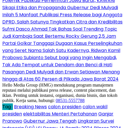
Polemik Publikasi Pemerintah Jawa Barat, KAWANI
Sikapi Etika dan Propaganda Gubernur Dedi Mulyadi
Inilah 5 Manfaat Publikasi Press Release bagi Anggota
DPRD, Salah Satunya Tingkatkan Citra dan Kredibilitas
Sufmi Dasco Ahmad Tak Bahas Soal Trending Topic
Judi Kamboja Saat Bertemu Rocky Gerung 2,5 Jam
Partai Golkar Tanggapi Dugaan Kasus Perselingkuhan
yang Seret Nama Salah Satu Kadernya, Ridwan Kamil
Prabowo Subianto Sebut bagi yang Ingin Mengabdi,
Tak Ada Tempat untuk Dendam dan Benci di Hati
Pasangan Dedi Mulyadi dan Erwan Setiawan Menang
hingga di Atas 60 Persen di Pilkada Jawa Barat 2024
Hello Media Group (HMG) mendukung program manajemen
reputasi melalui publikasi press release, content placement, dan
iklan. Penting untuk instansi, organisasi, dunia bisnis, dan tokoh
publik. Kerja sama, hubungi:
08531-5557788
Tag :
Breaking News
calon presiden
calon wakil
presiden
elektabilitas Menteri Pertahanan
Ganjar
Pranowo
Gubernur Jawa Tengah
Lingkaran Survei