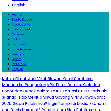
English
Home
Berita Depok
Megapolitan
Jawa Barat
Nasional
Politik
Ekonomi
Entertainment
Lifestyle
Sport
Pers Rilis
English
Ketika Fitnah Jadi Viral: Ridwan Kamil Seret Lisa
Mariana ke Pengadilan
KPK Terus Beraksi: Geledah
Bogor dan Depok dalam Kasus Korupsi PT IIM
Terkuak!
Skandal Titip Menitip Siswa Goyang SPMB Jawa Barat
2025, Siapa Pelakunya?
Ingin Tampil di Media Ekonomi
dan Bisnis Nasional? Persrilis.com Siap Publikasikan