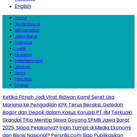
English
Home
Berita Depok
Megapolitan
Jawa Barat
Nasional
Politik
Ekonomi
Entertainment
Lifestyle
Sport
Pers Rilis
English
Ketika Fitnah Jadi Viral: Ridwan Kamil Seret Lisa
Mariana ke Pengadilan
KPK Terus Beraksi: Geledah
Bogor dan Depok dalam Kasus Korupsi PT IIM
Terkuak!
Skandal Titip Menitip Siswa Goyang SPMB Jawa Barat
2025, Siapa Pelakunya?
Ingin Tampil di Media Ekonomi
dan Bisnis Nasional? Persrilis.com Siap Publikasikan