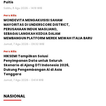
Puitis
Sabtu, 8 Agu 2026 - 14:19 WIB
Pers Rilis
MONDEVITA MENGAKUISISI SAHAM
MAYORITAS DI UNDERSCORE DISTRICT,
PERUSAHAAN INDUK MAGLIANO,
SEBAGAI LANGKAH KEDUA DALAM
MEMBANGUN PLATFORM MEREK MEWAH ITALIA BARU
Jumat, 7 Agu 2026 - 09:32 WIB
Pers Rilis
HIKSEMI Tampilkan Solusi
Penyimpanan Data untuk Seluruh
Skenario di Ajang DTI Indonesia 2026,
Dukung Pengembangan AI di Asia
Tenggara
Jumat, 7 Agu 2026 - 04:14 WIB
NASIONAL