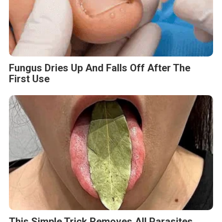
Fungus Dries Up And Falls Off After The
First Use
This Simple Trick Removes All Parasites