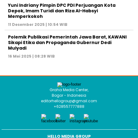
Yuni Indriany Pimpin DPC PDI Perjuangan Kota
Depok, Imam Turidi dan Riza Al-Habsyi
Memperkokoh
11 Desember 2025 | 10:54 WIB
Polemik Publikasi Pemerintah Jawa Barat, KAWANI
Sikapi Etika dan Propaganda Gubernur Dedi
Mulyadi
16 Mei 2025 | 08:28 WIB
Graha Media Center,
Bogor - Indonesia
editorhellogroup@gmail.com
+628557777888
HELLO MEDIA GROUP