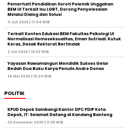
Pemerhati Pendidikan Soroti Polemik Unggahan
BEM UI Terkait Isu LGBT, Dorong Penyelesaian
Melalui Dialog dan Solusi
11 Juli 2026 | 17:04 WIB
Terkait Konten Edukasi BEM Fakultas Psikologi UI
Normalisasi Homoseksualitas, Eman Sutriadi: Kutuk
Keras, Desak Rektorat Bertindak
2 Juli 2026 | 19:02 WIB
Yayasan Rawamangun Mendidik Sukses Gelar
Bedah Dua Buku Karya Penulis Andre Donas
26 Mei 2026 | 10:24 WIB
POLITIK
KPUD Depok Sambangi Kantor DPC PDIP Kota
Depok, IT: Selamat Datang di Kandang Banteng
23 Desember 2025 | 11:36 WIB