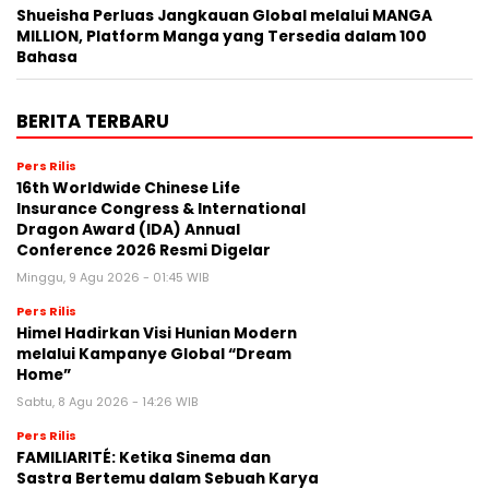
Shueisha Perluas Jangkauan Global melalui MANGA
MILLION, Platform Manga yang Tersedia dalam 100
Bahasa
BERITA TERBARU
Pers Rilis
16th Worldwide Chinese Life
Insurance Congress & International
Dragon Award (IDA) Annual
Conference 2026 Resmi Digelar
Minggu, 9 Agu 2026 - 01:45 WIB
Pers Rilis
Himel Hadirkan Visi Hunian Modern
melalui Kampanye Global “Dream
Home”
Sabtu, 8 Agu 2026 - 14:26 WIB
Pers Rilis
FAMILIARITÉ: Ketika Sinema dan
Sastra Bertemu dalam Sebuah Karya