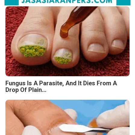
Fungus Is A Parasite, And It Dies From A
Drop Of Plain...