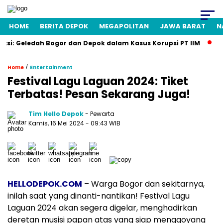
HOME
BERITA DEPOK
MEGAPOLITAN
JAWA BARAT
N
Geledah Bogor dan Depok dalam Kasus Korupsi PT IIM
Terkuak
/
Home
Entertainment
Festival Lagu Laguan 2024: Tiket
Terbatas! Pesan Sekarang Juga!
Tim Hello Depok
- Pewarta
Kamis, 16 Mei 2024 - 09:43 WIB
HELLODEPOK.COM
– Warga Bogor dan sekitarnya,
inilah saat yang dinanti-nantikan! Festival Lagu
Laguan 2024 akan segera digelar, menghadirkan
deretan musisi papan atas yang siap menggoyang