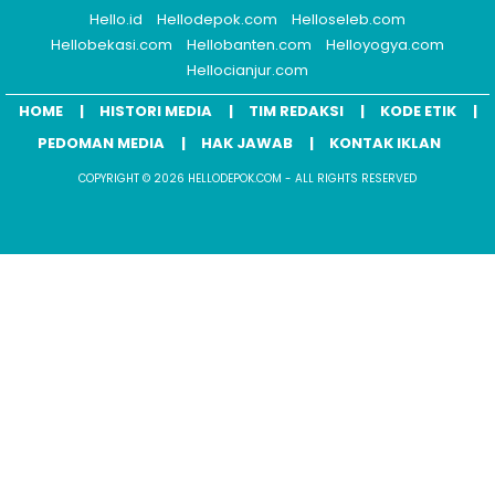
Hello.id
Hellodepok.com
Helloseleb.com
Hellobekasi.com
Hellobanten.com
Helloyogya.com
Hellocianjur.com
HOME
HISTORI MEDIA
TIM REDAKSI
KODE ETIK
PEDOMAN MEDIA
HAK JAWAB
KONTAK IKLAN
COPYRIGHT © 2026 HELLODEPOK.COM - ALL RIGHTS RESERVED