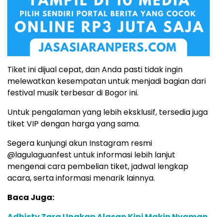
Tiket ini dijual cepat, dan Anda pasti tidak ingin
melewatkan kesempatan untuk menjadi bagian dari
festival musik terbesar di Bogor ini.
Untuk pengalaman yang lebih eksklusif, tersedia juga
tiket VIP dengan harga yang sama.
Segera kunjungi akun Instagram resmi
@lagulaguanfest untuk informasi lebih lanjut
mengenai cara pembelian tiket, jadwal lengkap
acara, serta informasi menarik lainnya.
Baca Juga:
Adhisty Zara Ungkap Alasan Kini Makin Nyaman