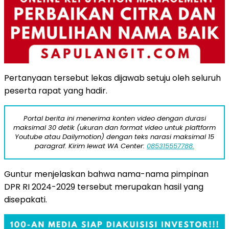
Pertanyaan tersebut lekas dijawab setuju oleh seluruh
peserta rapat yang hadir.
Portal berita ini menerima konten video dengan durasi
maksimal 30 detik (ukuran dan format video untuk plaftform
Youtube atau Dailymotion) dengan teks narasi maksimal 15
paragraf. Kirim lewat WA Center:
085315557788.
Guntur menjelaskan bahwa nama-nama pimpinan
DPR RI 2024-2029 tersebut merupakan hasil yang
disepakati.