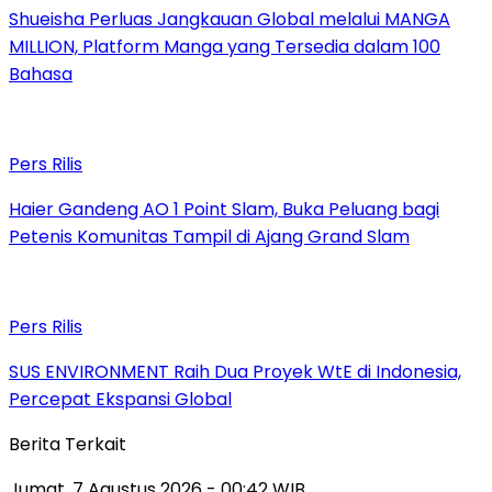
Shueisha Perluas Jangkauan Global melalui MANGA
MILLION, Platform Manga yang Tersedia dalam 100
Bahasa
Pers Rilis
Haier Gandeng AO 1 Point Slam, Buka Peluang bagi
Petenis Komunitas Tampil di Ajang Grand Slam
Pers Rilis
SUS ENVIRONMENT Raih Dua Proyek WtE di Indonesia,
Percepat Ekspansi Global
Berita Terkait
Jumat, 7 Agustus 2026 - 00:42 WIB