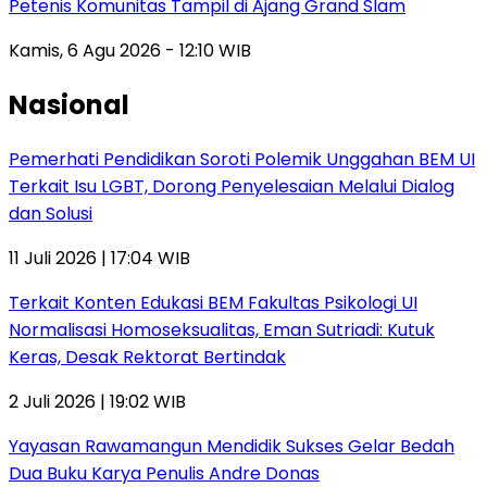
Petenis Komunitas Tampil di Ajang Grand Slam
Kamis, 6 Agu 2026 - 12:10 WIB
Nasional
Pemerhati Pendidikan Soroti Polemik Unggahan BEM UI
Terkait Isu LGBT, Dorong Penyelesaian Melalui Dialog
dan Solusi
11 Juli 2026 | 17:04 WIB
Terkait Konten Edukasi BEM Fakultas Psikologi UI
Normalisasi Homoseksualitas, Eman Sutriadi: Kutuk
Keras, Desak Rektorat Bertindak
2 Juli 2026 | 19:02 WIB
Yayasan Rawamangun Mendidik Sukses Gelar Bedah
Dua Buku Karya Penulis Andre Donas