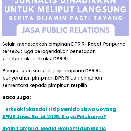
Selain menetapkan pimpinan DPR RI, Rapat Paripurna
tersebut juga beragendakan penetapan
pembentukan -fraksi DPR RI.
Pengucapan sumpah janji pimpinan DPR RI,
penyerahan pimpinan DPR RI dari pimpinan
sementara kepada pimpinan terpilih.
Baca Juga:
Terkuak! Skandal Titip Menitip Siswa Goyang
SPMB Jawa Barat 2025, Siapa Pelakunya?
Ingin Tampil di Media Ekonomi dan Bisnis