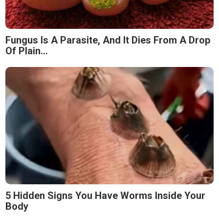
Fungus Is A Parasite, And It Dies From A Drop
Of Plain...
5 Hidden Signs You Have Worms Inside Your
Body