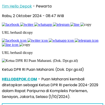
Tim Hello Depok
- Pewarta
Rabu, 2 Oktober 2024 - 08:47 WIB
URL berhasil dicopy
URL berhasil dicopy
Ketua DPR RI Puan Maharani. (Dok. Dpr.go.id)
HELLODEPOK.COM
– Puan Maharani kembali
ditetapkan sebagai Ketua DPR RI periode 2024-2029
dalam Rapat Paripurna di Kompleks Parlemen,
Senayan, Jakarta, Selasa (1/10/2024).