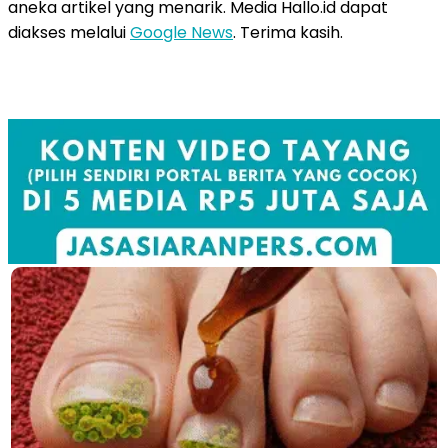
aneka artikel yang menarik. Media Hallo.id dapat
diakses melalui
Google News
. Terima kasih.