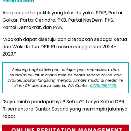
Persrilis.com
Adapun partai politik yang lolos itu yakni PDIP, Partai
Golkar, Partai Gerindra, PKB, Partai NasDem, PKS,
Partai Demokrat, dan PAN.
“Apakah dapat disetujui dan ditetapkan sebagai Ketua
dan Wakil Ketua DPR RI masa keanggotaan 2024-
2029.”
Peluang bagi aktivis pers pelajar, pers mahasiswa, dan
muda/mudi untuk dilatih menulis berita secara online, dan
praktek liputan langsung menjadi jurnalis muda di media ini.
Kirim CV dan karya tulis, ke WA Center:
087815557788.
“Saya minta pendapatnya? Setuju?” tanya Ketua DPR
RI sementara Guntur Sasono yang memimpin jalannya
rapat.