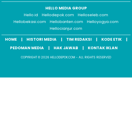
HELLO MEDIA GROUP
Hello.id
Hellodepok.com
Helloseleb.com
Hellobekasi.com
Hellobanten.com
Helloyogya.com
Hellocianjur.com
HOME
HISTORI MEDIA
TIM REDAKSI
KODE ETIK
PEDOMAN MEDIA
HAK JAWAB
KONTAK IKLAN
COPYRIGHT © 2026 HELLODEPOK.COM - ALL RIGHTS RESERVED