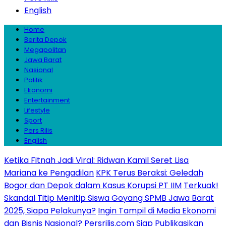
English
Home
Berita Depok
Megapolitan
Jawa Barat
Nasional
Politik
Ekonomi
Entertainment
Lifestyle
Sport
Pers Rilis
English
Ketika Fitnah Jadi Viral: Ridwan Kamil Seret Lisa
Mariana ke Pengadilan
KPK Terus Beraksi: Geledah
Bogor dan Depok dalam Kasus Korupsi PT IIM
Terkuak!
Skandal Titip Menitip Siswa Goyang SPMB Jawa Barat
2025, Siapa Pelakunya?
Ingin Tampil di Media Ekonomi
dan Bisnis Nasional? Persrilis.com Siap Publikasikan