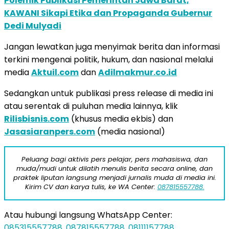
Polemik Publikasi Pemerintah Jawa Barat,
KAWANI Sikapi Etika dan Propaganda Gubernur
Dedi Mulyadi
Jangan lewatkan juga menyimak berita dan informasi
terkini mengenai politik, hukum, dan nasional melalui
media
Aktuil.com
dan
Adilmakmur.co.id
Sedangkan untuk publikasi press release di media ini
atau serentak di puluhan media lainnya, klik
Rilisbisnis.com
(khusus media ekbis) dan
Jasasiaranpers.com
(media nasional)
Peluang bagi aktivis pers pelajar, pers mahasiswa, dan
muda/mudi untuk dilatih menulis berita secara online, dan
praktek liputan langsung menjadi jurnalis muda di media ini.
Kirim CV dan karya tulis, ke WA Center:
087815557788.
Atau hubungi langsung WhatsApp Center:
085315557788
,
087815557788
,
08111157788
.