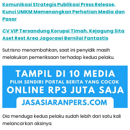
Komunikasi Strategis Publikasi Press Release,
Kunci UMKM Memenangkan Perhatian Media dan
Pasar
CV VIP Tersandung Korupsi Timah, Kejagung Sita
Aset Rest Area Jagorawi Bernilai Fantastis
Sutrisno menambahkan, saat ini penyidik masih
melakukan pemeriksaan terhadap kedua pelaku.
Dia menduga kedua pelaku sudah lebih dari satu kali
melancarkan aksinya.