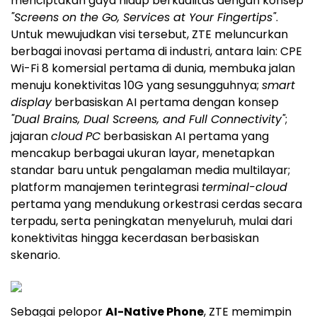
menciptakan gaya hidup berkualitas dengan konsep
"Screens on the Go, Services at Your Fingertips"
.
Untuk mewujudkan visi tersebut, ZTE meluncurkan
berbagai inovasi pertama di industri, antara lain: CPE
Wi-Fi 8 komersial pertama di dunia, membuka jalan
menuju konektivitas 10G yang sesungguhnya;
smart
display
berbasiskan AI pertama dengan konsep
"Dual Brains, Dual Screens, and Full Connectivity"
;
jajaran
cloud
PC
berbasiskan AI pertama yang
mencakup berbagai ukuran layar, menetapkan
standar baru untuk pengalaman media multilayar;
platform manajemen terintegrasi
terminal-cloud
pertama yang mendukung orkestrasi cerdas secara
terpadu, serta peningkatan menyeluruh, mulai dari
konektivitas hingga kecerdasan berbasiskan
skenario.
Sebagai pelopor
AI-Native Phone
, ZTE memimpin