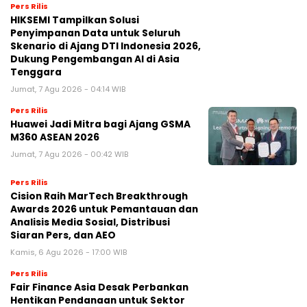
Pers Rilis
HIKSEMI Tampilkan Solusi
Penyimpanan Data untuk Seluruh
Skenario di Ajang DTI Indonesia 2026,
Dukung Pengembangan AI di Asia
Tenggara
Jumat, 7 Agu 2026 - 04:14 WIB
Pers Rilis
Huawei Jadi Mitra bagi Ajang GSMA
M360 ASEAN 2026
Jumat, 7 Agu 2026 - 00:42 WIB
Pers Rilis
Cision Raih MarTech Breakthrough
Awards 2026 untuk Pemantauan dan
Analisis Media Sosial, Distribusi
Siaran Pers, dan AEO
Kamis, 6 Agu 2026 - 17:00 WIB
Pers Rilis
Fair Finance Asia Desak Perbankan
Hentikan Pendanaan untuk Sektor