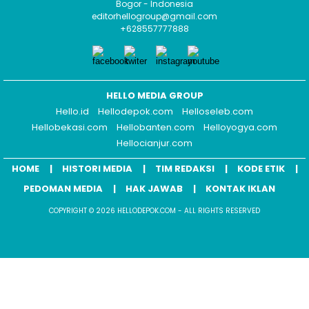
Bogor - Indonesia
editorhellogroup@gmail.com
+628557777888
HELLO MEDIA GROUP
Hello.id
Hellodepok.com
Helloseleb.com
Hellobekasi.com
Hellobanten.com
Helloyogya.com
Hellocianjur.com
HOME
HISTORI MEDIA
TIM REDAKSI
KODE ETIK
PEDOMAN MEDIA
HAK JAWAB
KONTAK IKLAN
COPYRIGHT © 2026 HELLODEPOK.COM - ALL RIGHTS RESERVED