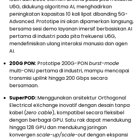
U6G, didukung algoritma AI, menghadirkan
peningkatan kapasitas 10 kali lipat dibanding 5G-
Advanced. Prototipe ini akan dipamerkan langsung,
bersama sesi demo layanan imersif berbasiskan AI
pertama di industri pada pita frekuensi U6G,
mendefinisikan ulang interaksi manusia dan agen
AI.
200G PON:
Prototipe 200G-PON
burst-mode
multi-ONU pertama di industri, mampu mencapai
transmisi
uplink
hingga 200 Gbps secara
bersamaan.
SuperPOD:
Menggunakan arsitektur Orthogonal
Electrical eXchange inovatif dengan desain tanpa
kabel (
zero cable
), kompatibel secara fleksibel
dengan berbagai GPU. Satu rak dapat mendukung
hingga 128 GPU dan mendukung jaringan
konvergen
scale-up/scale-out
dengan ekspansi