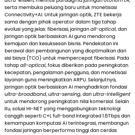
ultra-efisien, merintis paradigma jaringan otonom L4,
serta membuka peluang baru untuk monetisasi
Connectivity+AI. Untuk jaringan optik, ZTE bekerja
sama dengan pihak operator dalam tiga tahap
evolusi yang jelas: fiberisasi, jaringan
all-optical
, dan
jaringan optik berbasiskan AI guna mendorong
kemajuan dan kesuksesan bisnis. Pendekatan ini
berawal dari pembangunan yang dioptimalkan dari
sisi biaya (TCO) untuk mempercepat fiberisasi. Pada
tahap
all-optical
, fokus diberikan pada peningkatan
kecepatan, pengalaman pengguna, dan monetisasi
layanan guna meningkatkan ARPU. Selanjutnya,
jaringan optik berbasiskan AI menghadirkan fondasi
ultra-broadband
,
ultra-sensing
, dan
ultra-intelligent
untuk mendorong peningkatan nilai komersial. Selain
itu, solusi HI-NET yang menggabungkan teknologi
canggih seperti C+L full-band integrated 1.6Tbps dan
kemampuan komputasi AI terintegrasi, membangun
fondasi jaringan berperforma tinggi dan cerdas