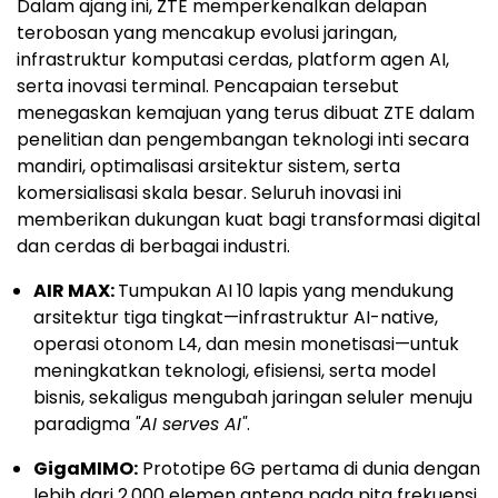
Dalam ajang ini, ZTE memperkenalkan delapan
terobosan yang mencakup evolusi jaringan,
infrastruktur komputasi cerdas, platform agen AI,
serta inovasi terminal. Pencapaian tersebut
menegaskan kemajuan yang terus dibuat ZTE dalam
penelitian dan pengembangan teknologi inti secara
mandiri, optimalisasi arsitektur sistem, serta
komersialisasi skala besar. Seluruh inovasi ini
memberikan dukungan kuat bagi transformasi digital
dan cerdas di berbagai industri.
AIR MAX:
Tumpukan AI 10 lapis yang mendukung
arsitektur tiga tingkat—infrastruktur AI-native,
operasi otonom L4, dan mesin monetisasi—untuk
meningkatkan teknologi, efisiensi, serta model
bisnis, sekaligus mengubah jaringan seluler menuju
paradigma
"AI serves AI"
.
GigaMIMO:
Prototipe 6G pertama di dunia dengan
lebih dari 2.000 elemen antena pada pita frekuensi