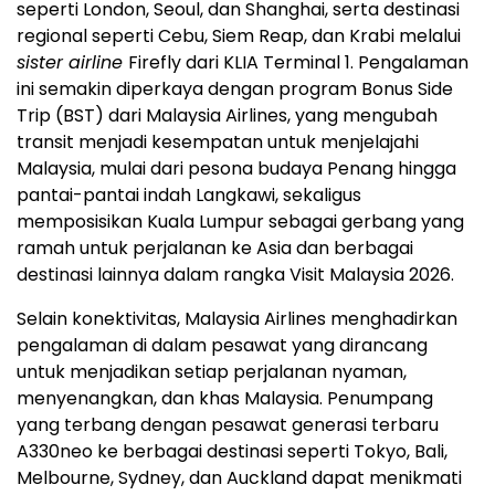
seperti
London
,
Seoul
, dan
Shanghai
, serta destinasi
regional seperti Cebu,
Siem Reap
, dan Krabi melalui
sister airline
Firefly dari KLIA Terminal 1. Pengalaman
ini semakin diperkaya dengan program Bonus Side
Trip (BST) dari Malaysia Airlines, yang mengubah
transit menjadi kesempatan untuk menjelajahi
Malaysia
, mulai dari pesona budaya
Penang
hingga
pantai-pantai indah Langkawi, sekaligus
memposisikan
Kuala Lumpur
sebagai gerbang yang
ramah untuk perjalanan ke
Asia
dan berbagai
destinasi lainnya dalam rangka Visit Malaysia 2026.
Selain konektivitas, Malaysia Airlines menghadirkan
pengalaman di dalam pesawat yang dirancang
untuk menjadikan setiap perjalanan nyaman,
menyenangkan, dan khas
Malaysia
. Penumpang
yang terbang dengan pesawat generasi terbaru
A330neo ke berbagai destinasi seperti
Tokyo
,
Bali
,
Melbourne
,
Sydney
, dan
Auckland
dapat menikmati