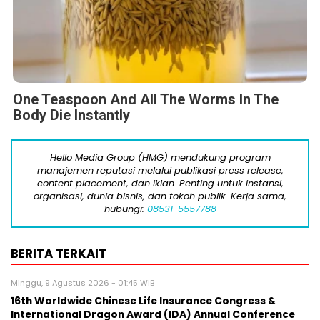
One Teaspoon And All The Worms In The
Body Die Instantly
Hello Media Group (HMG) mendukung program
manajemen reputasi melalui publikasi press release,
content placement, dan iklan. Penting untuk instansi,
organisasi, dunia bisnis, dan tokoh publik. Kerja sama,
hubungi:
08531-5557788
BERITA TERKAIT
Minggu, 9 Agustus 2026 - 01:45 WIB
16th Worldwide Chinese Life Insurance Congress &
International Dragon Award (IDA) Annual Conference