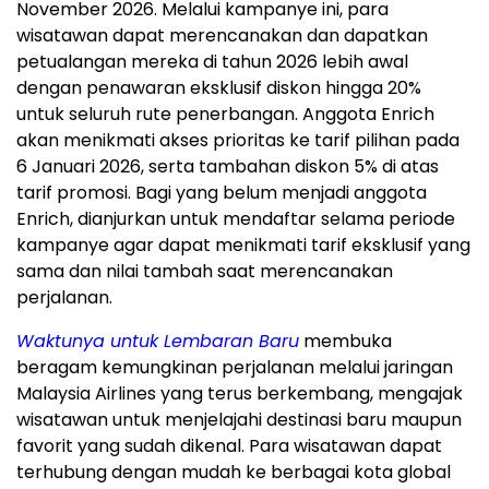
November 2026
. Melalui kampanye ini, para
wisatawan dapat merencanakan dan dapatkan
petualangan mereka di tahun 2026 lebih awal
dengan penawaran eksklusif diskon hingga 20%
untuk seluruh rute penerbangan. Anggota Enrich
akan menikmati akses prioritas ke tarif pilihan pada
6 Januari 2026, serta tambahan diskon 5% di atas
tarif promosi. Bagi yang belum menjadi anggota
Enrich, dianjurkan untuk mendaftar selama periode
kampanye agar dapat menikmati tarif eksklusif yang
sama dan nilai tambah saat merencanakan
perjalanan.
Waktunya untuk
Lembaran
Baru
membuka
beragam kemungkinan perjalanan melalui jaringan
Malaysia Airlines yang terus berkembang, mengajak
wisatawan untuk menjelajahi destinasi baru maupun
favorit yang sudah dikenal. Para wisatawan dapat
terhubung dengan mudah ke berbagai kota global