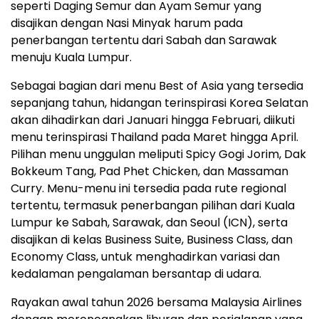
seperti Daging Semur dan Ayam Semur yang
disajikan dengan Nasi Minyak harum pada
penerbangan tertentu dari
Sabah
dan
Sarawak
menuju
Kuala Lumpur
.
Sebagai bagian dari menu Best of
Asia
yang tersedia
sepanjang tahun, hidangan terinspirasi Korea Selatan
akan dihadirkan dari Januari hingga Februari, diikuti
menu terinspirasi
Thailand
pada Maret hingga April.
Pilihan menu unggulan meliputi Spicy Gogi Jorim, Dak
Bokkeum Tang, Pad Phet Chicken, dan Massaman
Curry. Menu-menu ini tersedia pada rute regional
tertentu, termasuk penerbangan pilihan dari
Kuala
Lumpur
ke
Sabah
,
Sarawak
, dan
Seoul
(ICN), serta
disajikan di kelas Business Suite, Business Class, dan
Economy Class, untuk menghadirkan variasi dan
kedalaman pengalaman bersantap di udara.
Rayakan awal tahun 2026 bersama Malaysia Airlines