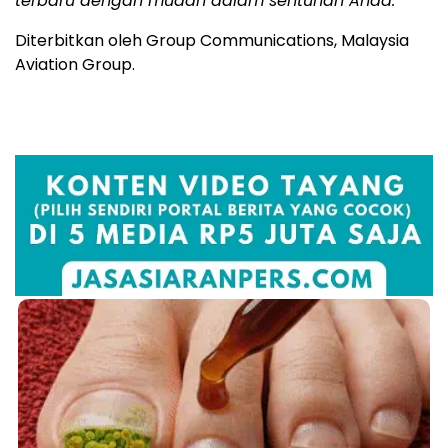
terbaru dengan mudah dalam sentuhan Anda.
Diterbitkan oleh Group Communications, Malaysia
Aviation Group.