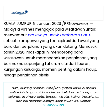
KUALA LUMPUR
,
8 Januari, 2026
/PRNewswire/ —
Malaysia Airlines mengajak para wisatawan untuk
menyambut
Waktunya untuk Lembaran Baru
,
sebuah kampanye yang terinspirasi dari awal yang
baru dan perjalanan yang akan datang. Memasuki
tahun 2026, maskapai ini mendorong para
wisatawan untuk merencanakan perjalanan yang
bermakna sepanjang tahun, mulai dari liburan,
kunjungan keluarga, momen penting dalam hidup,
hingga perjalanan bisnis.
Yuks, dukung promosi kota/kabupaten Anda di media
online ini dengan bikin konten artikel dan cerita seputar
sejarah, asal-usul kota, tempat wisata, kuliner tradisional,
dan hal menarik lainnya. Kirim lewat WA Center:
087815557788.