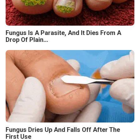
Fungus Is A Parasite, And It Dies From A
Drop Of Plain...
Fungus Dries Up And Falls Off After The
First Use