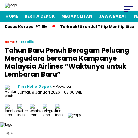
HOME
BERITA DEPOK
MEGAPOLITAN
JAWA BARAT
N
s Korupsi PT IIM
Terkuak! Skandal Titip Menitip Siswa Goya
/
Home
Pers Rilis
Tahun Baru Penuh Beragam Peluang
Mengudara bersama Kampanye
Malaysia Airlines “Waktunya untuk
Lembaran Baru”
Tim Hello Depok
- Pewarta
Jumat, 9 Januari 2026 - 03:06 WIB
logo