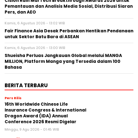
Cision Raih MarTech Breakthrough Awards 2026 untuk
Pemantauan dan Analisis Media Sosial, Distribusi Siaran
Pers, dan AEO
Kamis, 6 Agustus 2026 - 13:02 WIB
Fair Finance Asia Desak Perbankan Hentikan Pendanaan
untuk Sektor Batu Bara di ASEAN
Kamis, 6 Agustus 2026 - 13:00 WIB
Shueisha Perluas Jangkauan Global melalui MANGA
MILLION, Platform Manga yang Tersedia dalam 100
Bahasa
BERITA TERBARU
Pers Rilis
16th Worldwide Chinese Life
Insurance Congress & International
Dragon Award (IDA) Annual
Conference 2026 Resmi Digelar
Minggu, 9 Agu 2026 - 01:45 WIB