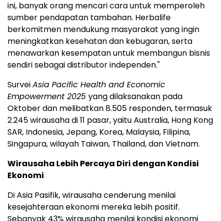
ini, banyak orang mencari cara untuk memperoleh
sumber pendapatan tambahan. Herbalife
berkomitmen mendukung masyarakat yang ingin
meningkatkan kesehatan dan kebugaran, serta
menawarkan kesempatan untuk membangun bisnis
sendiri sebagai distributor independen."
Survei
Asia Pacific Health and Economic
Empowerment 2025
yang dilaksanakan pada
Oktober dan melibatkan 8.505 responden, termasuk
2.245 wirausaha di 11 pasar, yaitu
Australia
, Hong Kong
SAR,
Indonesia
, Jepang, Korea,
Malaysia
, Filipina,
Singapura, wilayah
Taiwan
,
Thailand
, dan
Vietnam
.
Wirausaha Lebih Percaya Diri dengan Kondisi
Ekonomi
Di Asia Pasifik, wirausaha cenderung menilai
kesejahteraan ekonomi mereka lebih positif.
Sebanyak 43% wirausaha menilai kondisi ekonomi