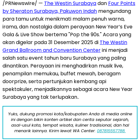
/PRNewswire/ —
The Westin Surabaya
dan
Four Points
by Sheraton Surabaya, Pakuwon Indah
mengundang
para tamu untuk menikmati malam penuh warna,
irama, dan nostalgia dalam perayaan New Year’s
Eve
Gala
& Live Show bertema "Pop the 90s." Acara yang
akan digelar pada 31 Desember 2025 di
The Westin
Grand Ballroom and Convention Center
ini menjadi
salah satu event tahun baru
Surabaya
yang paling
dinantikan. Perayaan ini menghadirkan musik live,
penampilan memukau, buffet mewah, beragam
doorprize, serta pertunjukan kembang api
spektakuler, menjadikannya sebagai acara New Year
Surabaya yang tak terlupakan..
Yuks, dukung promosi kota/kabupaten Anda di media online
ini dengan bikin konten artikel dan cerita seputar sejarah,
asal-usul kota, tempat wisata, kuliner tradisional, dan hal
menarik lainnya. Kirim lewat WA Center:
087815557788.