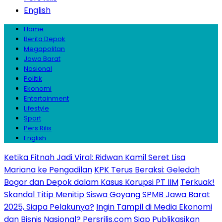
English
Home
Berita Depok
Megapolitan
Jawa Barat
Nasional
Politik
Ekonomi
Entertainment
Lifestyle
Sport
Pers Rilis
English
Ketika Fitnah Jadi Viral: Ridwan Kamil Seret Lisa
Mariana ke Pengadilan
KPK Terus Beraksi: Geledah
Bogor dan Depok dalam Kasus Korupsi PT IIM
Terkuak!
Skandal Titip Menitip Siswa Goyang SPMB Jawa Barat
2025, Siapa Pelakunya?
Ingin Tampil di Media Ekonomi
dan Bisnis Nasional? Persrilis.com Siap Publikasikan