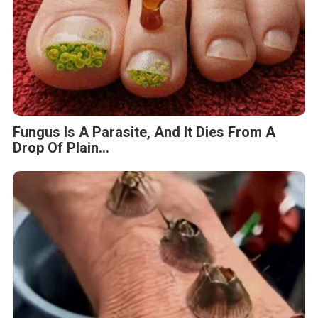
Fungus Is A Parasite, And It Dies From A
Drop Of Plain...