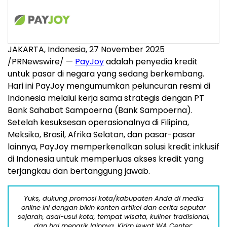
JAKARTA, Indonesia
,
27 November 2025
/PRNewswire/ —
PayJoy
adalah penyedia kredit
untuk pasar di negara yang sedang berkembang.
Hari ini PayJoy mengumumkan peluncuran resmi di
Indonesia
melalui kerja sama strategis dengan PT
Bank Sahabat Sampoerna (Bank Sampoerna).
Setelah kesuksesan operasionalnya di Filipina,
Meksiko, Brasil, Afrika Selatan, dan pasar-pasar
lainnya, PayJoy memperkenalkan solusi kredit inklusif
di
Indonesia
untuk memperluas akses kredit yang
terjangkau dan bertanggung jawab.
Yuks, dukung promosi kota/kabupaten Anda di media
online ini dengan bikin konten artikel dan cerita seputar
sejarah, asal-usul kota, tempat wisata, kuliner tradisional,
dan hal menarik lainnya. Kirim lewat WA Center: