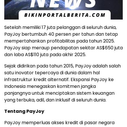
Setelah memiliki 17 juta pelanggan di seluruh dunia,
PayJoy bertumbuh 40 persen per tahun dan tetap
mempertahankan profitabilitas pada tahun 2025.
PayJoy siap meraup pendapatan sekitar AS$650 juta
dan laba AS$110 juta pada akhir 2025.
Sejak didirikan pada tahun 2015, PayJoy adalah salah
satu inovator tepercaya di dunia dalam hal
infrastruktur kredit alternatif. Ekspansi PayJoy ke
Indonesia
menegaskan komitmen jangka
panjangnya untuk menciptakan sistem keuangan
yang terbuka, adil, dan inklusif di seluruh dunia.
Tentang PayJoy
PayJoy memperluas akses kredit di pasar negara