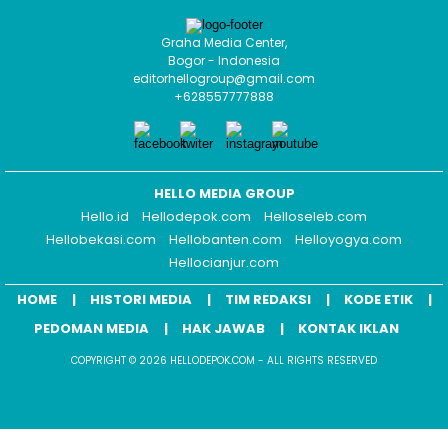
Graha Media Center,
Bogor - Indonesia
editorhellogroup@gmail.com
+628557777888
HELLO MEDIA GROUP
Hello.id
Hellodepok.com
Helloseleb.com
Hellobekasi.com
Hellobanten.com
Helloyogya.com
Hellocianjur.com
HOME
HISTORI MEDIA
TIM REDAKSI
KODE ETIK
PEDOMAN MEDIA
HAK JAWAB
KONTAK IKLAN
COPYRIGHT © 2026 HELLODEPOK.COM - ALL RIGHTS RESERVED