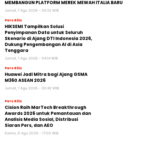
MEMBANGUN PLATFORM MEREK MEWAH ITALIA BARU
Jumat, 7 Agu 2026 - 09:32 WIB
Pers Rilis
HIKSEMI Tampilkan Solusi
Penyimpanan Data untuk Seluruh
Skenario di Ajang DTI Indonesia 2026,
Dukung Pengembangan AI di Asia
Tenggara
Jumat, 7 Agu 2026 - 04:14 WIB
Pers Rilis
Huawei Jadi Mitra bagi Ajang GSMA
M360 ASEAN 2026
Jumat, 7 Agu 2026 - 00:42 WIB
Pers Rilis
Cision Raih MarTech Breakthrough
Awards 2026 untuk Pemantauan dan
Analisis Media Sosial, Distribusi
Siaran Pers, dan AEO
Kamis, 6 Agu 2026 - 17:00 WIB