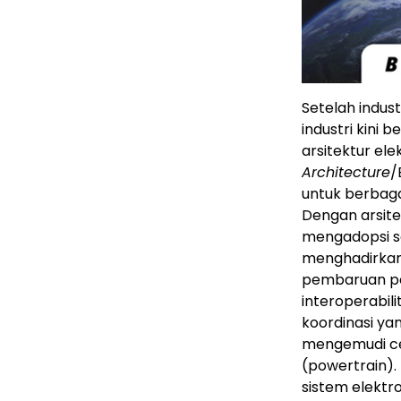
Setelah indus
industri kini 
arsitektur ele
Architecture
/
untuk berbaga
Dengan arsitek
mengadopsi so
menghadirkan 
pembaruan per
interoperabil
koordinasi ya
mengemudi ce
(powertrain). 
sistem elektr