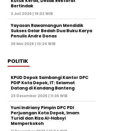
Kutuk Keras, Desak Rektorat
Bertindak
2 Juli 2026 | 19:02 WIB
Yayasan Rawamangun Mendidik
Sukses Gelar Bedah Dua Buku Karya
Penulis Andre Donas
26 Mei 2026 | 10:24 WIB
POLITIK
KPUD Depok Sambangi Kantor DPC
PDIP Kota Depok, IT: Selamat
Datang di Kandang Banteng
23 Desember 2025 | 11:36 WIB
Yuni Indriany Pimpin DPC PDI
Perjuangan Kota Depok, Imam
Turidi dan Riza Al-Habsyi
Memperkokoh