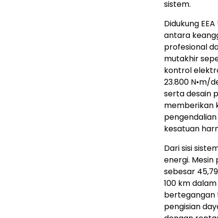
sistem.
Didukung EEA 
antara keangg
profesional d
mutakhir sepe
kontrol elekt
23.800 N•m/de
serta desain 
memberikan k
pengendalian 
kesatuan har
Dari sisi sis
energi. Mesin
sebesar 45,79
100 km dala
bertegangan t
pengisian da