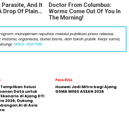
 Parasite, And It
Doctor From Columbus:
 Drop Of Plain...
Worms Come Out Of You In
The Morning!
gram manajemen reputasi melalui publikasi press release,
instansi, organisasi, dunia bisnis, dan tokoh publik. Kerja sama,
ubungi:
08531-5557788
s
Pers Rilis
 Tampilkan Solusi
Huawei Jadi Mitra bagi Ajang
panan Data untuk
GSMA M360 ASEAN 2026
 Skenario di Ajang DTI
ia 2026, Dukung
angan AI di Asia
ra