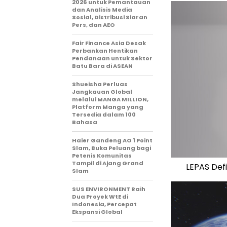
2026 untuk Pemantauan
dan Analisis Media
Sosial, Distribusi Siaran
Pers, dan AEO
Fair Finance Asia Desak
Perbankan Hentikan
Pendanaan untuk Sektor
Batu Bara di ASEAN
Shueisha Perluas
Jangkauan Global
melalui MANGA MILLION,
Platform Manga yang
Tersedia dalam 100
Bahasa
Haier Gandeng AO 1 Point
Slam, Buka Peluang bagi
Petenis Komunitas
Tampil di Ajang Grand
LEPAS Defi
Slam
SUS ENVIRONMENT Raih
Dua Proyek WtE di
Indonesia, Percepat
Ekspansi Global