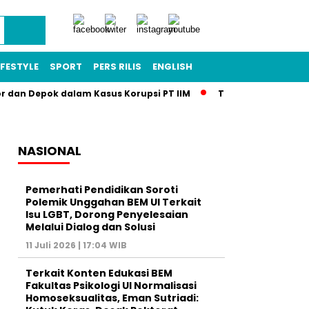
IFESTYLE
SPORT
PERS RILIS
ENGLISH
or dan Depok dalam Kasus Korupsi PT IIM
Terkuak! Skandal T
NASIONAL
Pemerhati Pendidikan Soroti
Polemik Unggahan BEM UI Terkait
Isu LGBT, Dorong Penyelesaian
Melalui Dialog dan Solusi
11 Juli 2026 | 17:04 WIB
Terkait Konten Edukasi BEM
Fakultas Psikologi UI Normalisasi
Homoseksualitas, Eman Sutriadi: