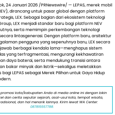
k, 24 Januari 2026 /PRNewswire/ — LEPAS, merek mobil
NEV), dirancang untuk pasar global dengan platform
ategis, LEX. Sebagai bagian dari ekosistem teknologi
Group, LEX menjadi standar baru bagi platform NEV
ikutnya, serta memimpin perkembangan teknologi
secara lintasgenerasi. Dengan platform baru, arsitektur
ngalaman pengguna yang sepenuhnya baru, LEX secara
jawab berbagai kendala lama—menghapus sistem
das yang terfragmentasi, mengurangi kekhawatiran
sian daya baterai, serta mendukung transisi antara
n bakar minyak dan listrik—sekaligus meletakkan
s bagi LEPAS sebagai Merek Pilihan untuk Gaya Hidup
odern.
 promosi kota/kabupaten Anda di media online ini dengan bikin
kel dan cerita seputar sejarah, asal-usul kota, tempat wisata,
tradisional, dan hal menarik lainnya. Kirim lewat WA Center:
087815557788.