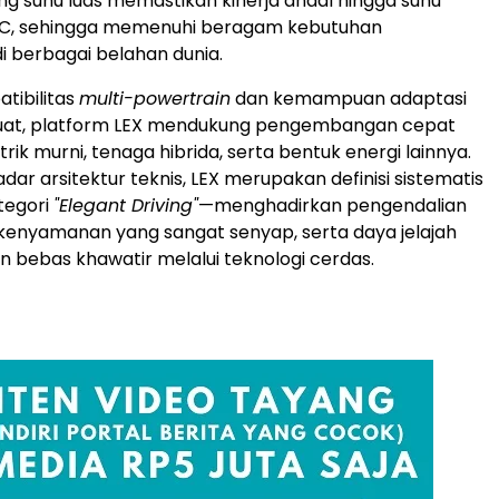
g suhu luas memastikan kinerja andal hingga suhu
C, sehingga memenuhi beragam kebutuhan
 berbagai belahan dunia.
tibilitas
multi-powertrain
dan kemampuan adaptasi
kuat, platform LEX mendukung pengembangan cepat
strik murni, tenaga hibrida, serta bentuk energi lainnya.
adar arsitektur teknis, LEX merupakan definisi sistematis
tegori
"Elegant Driving"
—menghadirkan pengendalian
kenyamanan yang sangat senyap, serta daya jelajah
n bebas khawatir melalui teknologi cerdas.