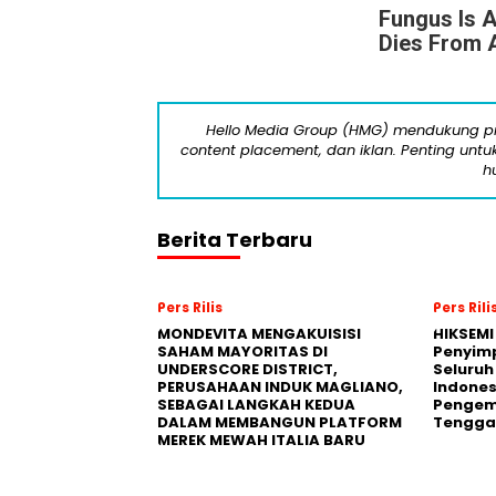
Fungus Is A
Dies From A
Hello Media Group (HMG) mendukung pro
content placement, dan iklan. Penting untuk 
h
Berita Terbaru
Pers Rilis
Pers Rili
MONDEVITA MENGAKUISISI
HIKSEMI
SAHAM MAYORITAS DI
Penyim
UNDERSCORE DISTRICT,
Seluruh
PERUSAHAAN INDUK MAGLIANO,
Indones
SEBAGAI LANGKAH KEDUA
Pengemb
DALAM MEMBANGUN PLATFORM
Tengga
MEREK MEWAH ITALIA BARU