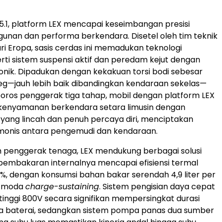
5.1, platform LEX mencapai keseimbangan presisi
unan dan performa berkendara. Disetel oleh tim teknik
ari Eropa, sasis cerdas ini memadukan teknologi
rti sistem suspensi aktif dan peredam kejut dengan
ronik. Dipadukan dengan kekakuan torsi bodi sebesar
g—jauh lebih baik dibandingkan kendaraan sekelas—
poros penggerak tiga tahap, mobil dengan platform LEX
enyamanan berkendara setara limusin dengan
yang lincah dan penuh percaya diri, menciptakan
monis antara pengemudi dan kendaraan.
tem penggerak tenaga, LEX mendukung berbagai solusi
 pembakaran internalnya mencapai efisiensi termal
%, dengan konsumsi bahan bakar serendah 4,9 liter per
m moda
charge-sustaining
. Sistem pengisian daya cepat
inggi 800V secara signifikan mempersingkat durasi
ya baterai, sedangkan sistem pompa panas dua sumber