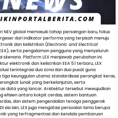
tri NEV global memasuki tahap persaingan baru, fokus
bergeser dari indikator performa yang terpisah menuju
ktronik dan kelistrikan (
Electronic and Electrical
EEA), serta pengalaman pengguna yang menyeluruh
i skenario. Platform LEX menjawab perubahan ini.
tur elektronik dan kelistrikan EEA 5.1 terbaru, LEX
lusi terintegrasi dua zona dan dua pusat guna
tiga keunggulan utama: standardisasi perangkat keras,
angkat lunak yang berkelanjutan, serta
itas data yang lancar. Arsitektur tersebut mewujudkan
ng efisien antara kokpit cerdas, sistem bantuan
rdas, dan sistem pengendalian tenaga penggerak
Di sisi lain, LEX juga mengatasi persoalan lama berupa
onik yang terfragmentasi dan kendala pembaruan