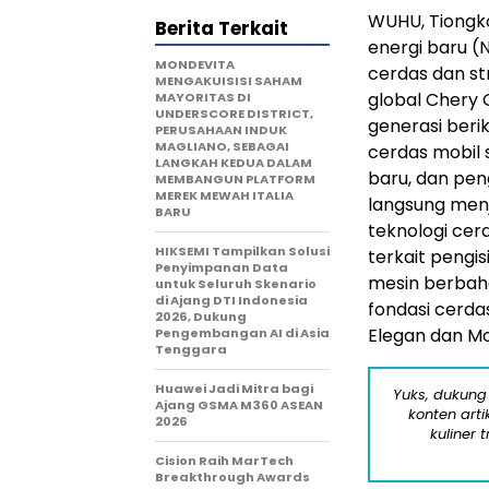
WUHU, Tiongko
Berita Terkait
energi baru (
MONDEVITA
cerdas dan str
MENGAKUISISI SAHAM
global Chery 
MAYORITAS DI
UNDERSCORE DISTRICT,
generasi ber
PERUSAHAAN INDUK
MAGLIANO, SEBAGAI
cerdas mobil 
LANGKAH KEDUA DALAM
baru, dan pe
MEMBANGUN PLATFORM
MEREK MEWAH ITALIA
langsung men
BARU
teknologi cer
HIKSEMI Tampilkan Solusi
terkait pengi
Penyimpanan Data
mesin berbaha
untuk Seluruh Skenario
di Ajang DTI Indonesia
fondasi cerda
2026, Dukung
Elegan dan M
Pengembangan AI di Asia
Tenggara
Huawei Jadi Mitra bagi
Yuks, dukung
Ajang GSMA M360 ASEAN
konten arti
2026
kuliner 
Cision Raih MarTech
Breakthrough Awards