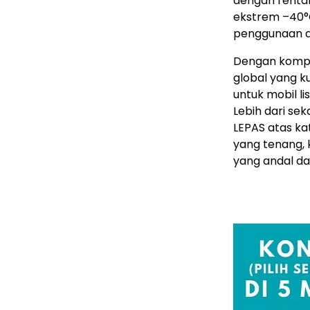
dengan rentan
ekstrem –40°
penggunaan di
Dengan kompa
global yang 
untuk mobil li
Lebih dari sek
LEPAS atas ka
yang tenang, 
yang andal da