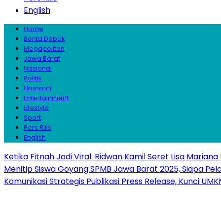
English
Home
Berita Depok
Megapolitan
Jawa Barat
Nasional
Politik
Ekonomi
Entertainment
Lifestyle
Sport
Pers Rilis
English
Ketika Fitnah Jadi Viral: Ridwan Kamil Seret Lisa Mariana
Menitip Siswa Goyang SPMB Jawa Barat 2025, Siapa Pel
Komunikasi Strategis Publikasi Press Release, Kunci 