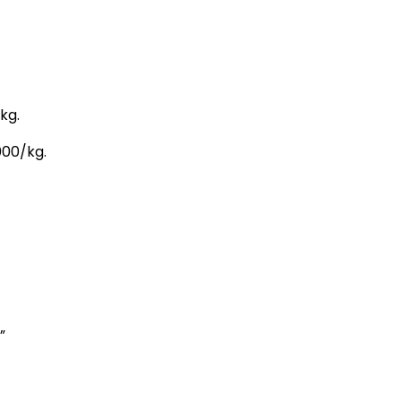
kg.
000/kg.
”