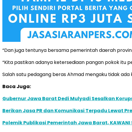
“Dan juga tentunya bersama pemerintah daerah provins
“Kita pastikan adanya ketersediaan pangan pokok itu pe
Salah satu pedagang beras Ahmad mengaku tidak ada k
Baca Juga:
Gubernur Jawa Barat Dedi Mulyadi Sesalkan Korupsi B
Berikan Jasa PR dan Komunikasi Terpadu Lewat Pres
Polemik Publikasi Pemerintah Jawa Barat, KAWANI 