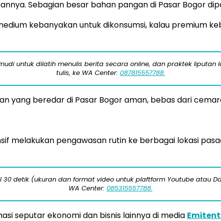
nya. Sebagian besar bahan pangan di Pasar Bogor dipas
 medium kebanyakan untuk dikonsumsi, kalau premium keb
di untuk dilatih menulis berita secara online, dan praktek liputan 
tulis, ke WA Center:
087815557788.
n yang beredar di Pasar Bogor aman, bebas dari cemar
sif melakukan pengawasan rutin ke berbagai lokasi pa
 30 detik (ukuran dan format video untuk plaftform Youtube atau Da
WA Center:
085315557788.
i seputar ekonomi dan bisnis lainnya di media
Emiten