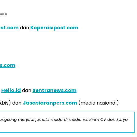
***
ost.com
dan
Koperasipost.com
is.com
a
Hello.id
dan
Sentranews.com
kbis) dan
Jasasiaranpers.com
(media nasional)
langsung menjadi jurnalis muda di media ini. Kirim CV dan karya