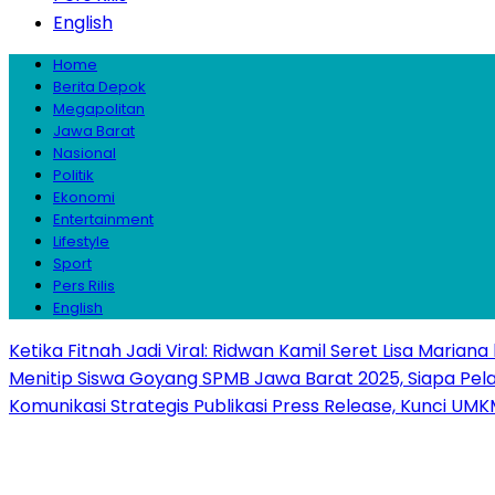
English
Home
Berita Depok
Megapolitan
Jawa Barat
Nasional
Politik
Ekonomi
Entertainment
Lifestyle
Sport
Pers Rilis
English
Ketika Fitnah Jadi Viral: Ridwan Kamil Seret Lisa Mariana
Menitip Siswa Goyang SPMB Jawa Barat 2025, Siapa Pel
Komunikasi Strategis Publikasi Press Release, Kunci 