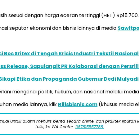
h sesuai dengan harga eceran tertinggi (HET) Rp15.700.
i seputar ekonomi dan bisnis lainnya di media
Sawitp
os Sritex di Tengah Krisis Industri Tekstil Nasional
s Release, Sapulangit PR Kolaborasi dengan Persril
Sikapi Etika dan Propaganda Gubernur Dedi Mulyadi
kini mengenai politik, hukum, dan nasional melalui medi
uhan media lainnya, klik
Rilisbisnis.com
(khusus media e
di untuk dilatih menulis berita secara online, dan praktek liputan 
tulis, ke WA Center:
087815557788.