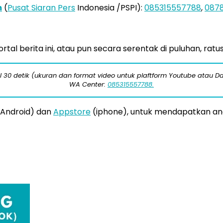
m
(
Pusat Siaran Pers
Indonesia /PSPI):
085315557788
,
087
tal berita ini, atau pun secara serentak di puluhan, ratu
 30 detik (ukuran dan format video untuk plaftform Youtube atau Da
WA Center:
085315557788.
Android) dan
Appstore
(iphone), untuk mendapatkan anek