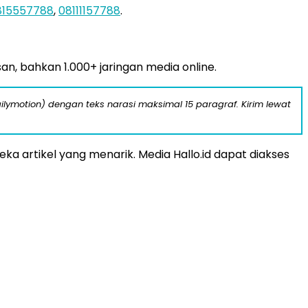
815557788
,
08111157788
.
san, bahkan 1.000+ jaringan media online.
ilymotion) dengan teks narasi maksimal 15 paragraf. Kirim lewat
a artikel yang menarik. Media Hallo.id dapat diakses