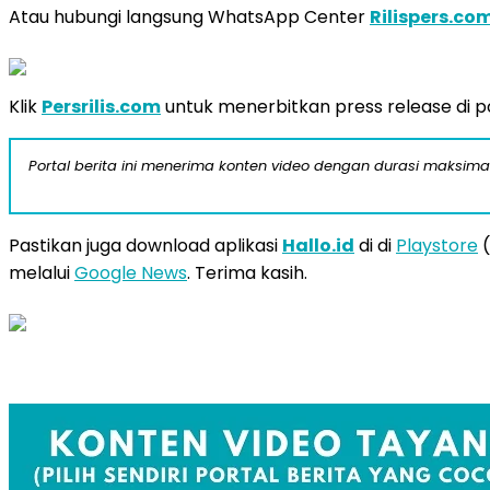
Atau hubungi langsung WhatsApp Center
Rilispers.co
Klik
Persrilis.com
untuk menerbitkan press release di por
Portal berita ini menerima konten video dengan durasi maksimal
Pastikan juga download aplikasi
Hallo.id
di di
Playstore
(
melalui
Google News
. Terima kasih.