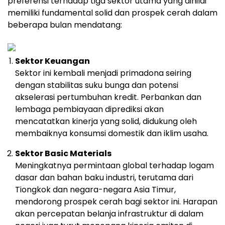
preferensi
terhadap
tiga
sektor
utama
yang
dinilai
memiliki
fundamental
solid
dan
prospek
cerah
dalam
beberapa
bulan
mendatang:
Sektor
Keuangan
Sektor
ini
kembali
menjadi
primadona
seiring
dengan
stabilitas
suku
bunga
dan
potensi
akselerasi
pertumbuhan
kredit.
Perbankan
dan
lembaga
pembiayaan
diprediksi
akan
mencatatkan
kinerja
yang
solid,
didukung
oleh
membaiknya
konsumsi
domestik
dan
iklim
usaha.
Sektor
Basic
Materials
Meningkatnya
permintaan
global
terhadap
logam
dasar
dan
bahan
baku
industri,
terutama
dari
Tiongkok
dan
negara-
negara
Asia
Timur,
mendorong
prospek
cerah
bagi
sektor
ini.
Harapan
akan
percepatan
belanja
infrastruktur
di
dalam