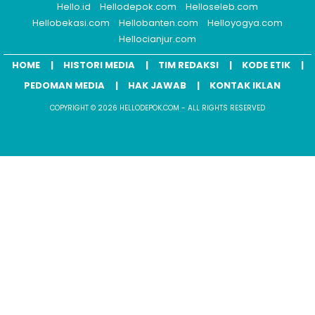
Hello.id
Hellodepok.com
Helloseleb.com
Hellobekasi.com
Hellobanten.com
Helloyogya.com
Hellocianjur.com
HOME
HISTORI MEDIA
TIM REDAKSI
KODE ETIK
PEDOMAN MEDIA
HAK JAWAB
KONTAK IKLAN
COPYRIGHT © 2026 HELLODEPOK.COM - ALL RIGHTS RESERVED