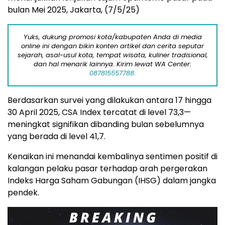
bulan
Mei
2025, Jakarta, (7/5/25)
Yuks, dukung promosi kota/kabupaten Anda di media
online ini dengan bikin konten artikel dan cerita seputar
sejarah, asal-usul kota, tempat wisata, kuliner tradisional,
dan hal menarik lainnya. Kirim lewat WA Center:
087815557788.
Berdasarkan
survei
yang
dilakukan
antara
17
hingga
30
April
2025,
CSA
Index
tercatat
di
level
73,3—
meningkat
signifikan
dibanding
bulan
sebelumnya
yang
berada
di
level
41,7.
Kenaikan
ini
menandai
kembalinya
sentimen
positif
di
kalangan
pelaku
pasar
terhadap
arah
pergerakan
Indeks
Harga
Saham
Gabungan (
IHSG)
dalam
jangka
pendek.