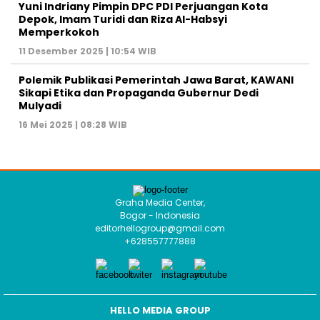
Yuni Indriany Pimpin DPC PDI Perjuangan Kota
Depok, Imam Turidi dan Riza Al-Habsyi
Memperkokoh
11 Desember 2025 | 10:54 WIB
Polemik Publikasi Pemerintah Jawa Barat, KAWANI
Sikapi Etika dan Propaganda Gubernur Dedi
Mulyadi
16 Mei 2025 | 08:28 WIB
Graha Media Center,
Bogor - Indonesia
editorhellogroup@gmail.com
+628557777888
HELLO MEDIA GROUP