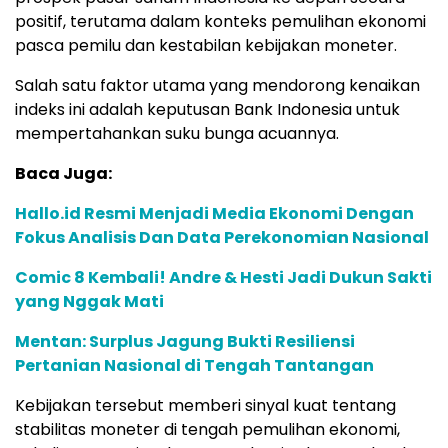
positif,
terutama
dalam
konteks
pemulihan
ekonomi
pasca
pemilu
dan
kestabilan
kebijakan
moneter.
Salah
satu
faktor
utama
yang
mendorong
kenaikan
indeks
ini
adalah
keputusan
Bank
Indonesia
untuk
mempertahankan
suku
bunga
acuannya.
Baca Juga:
Hallo.id Resmi Menjadi Media Ekonomi Dengan
Fokus Analisis Dan Data Perekonomian Nasional
Comic 8 Kembali! Andre & Hesti Jadi Dukun Sakti
yang Nggak Mati
Mentan: Surplus Jagung Bukti Resiliensi
Pertanian Nasional di Tengah Tantangan
Kebijakan
tersebut
memberi
sinyal
kuat
tentang
stabilitas
moneter
di
tengah
pemulihan
ekonomi,