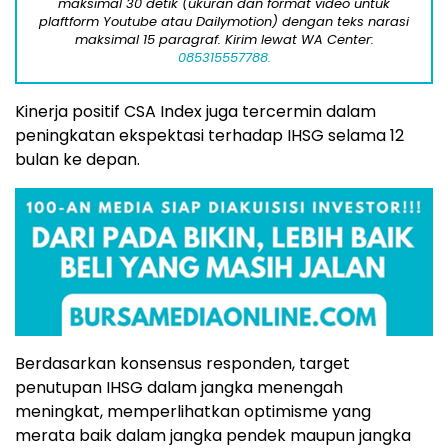
maksimal 30 detik (ukuran dan format video untuk
plaftform Youtube atau Dailymotion) dengan teks narasi
maksimal 15 paragraf. Kirim lewat WA Center:
085315557788.
Kinerja
positif
CSA
Index
juga
tercermin
dalam
peningkatan
ekspektasi
terhadap
IHSG
selama
12
bulan
ke
depan.
Berdasarkan
konsensus
responden,
target
penutupan
IHSG
dalam
jangka
menengah
meningkat,
memperlihatkan
optimisme
yang
merata
baik
dalam
jangka
pendek
maupun
jangka