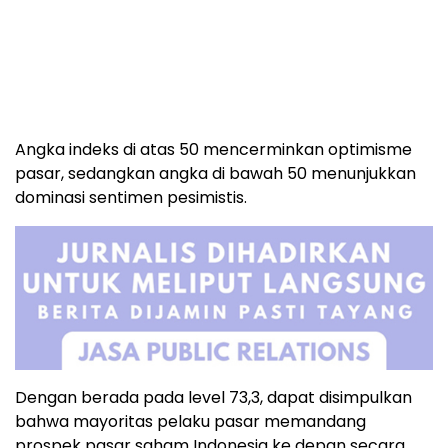
Angka
indeks
di
atas
50
mencerminkan
optimisme
pasar,
sedangkan
angka
di
bawah
50
menunjukkan
dominasi
sentimen
pesimistis.
Dengan
berada
pada
level
73,3,
dapat
disimpulkan
bahwa
mayoritas
pelaku
pasar
memandang
prospek
pasar
saham
Indonesia
ke
depan
secara