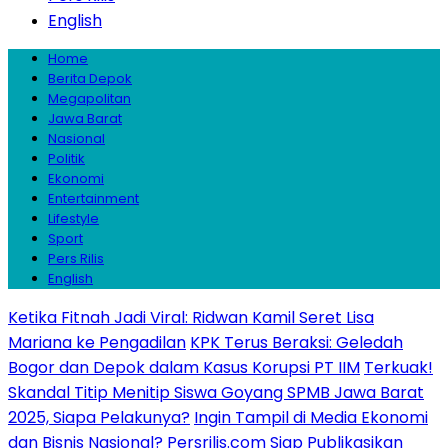
English
Home
Berita Depok
Megapolitan
Jawa Barat
Nasional
Politik
Ekonomi
Entertainment
Lifestyle
Sport
Pers Rilis
English
Ketika Fitnah Jadi Viral: Ridwan Kamil Seret Lisa
Mariana ke Pengadilan
KPK Terus Beraksi: Geledah
Bogor dan Depok dalam Kasus Korupsi PT IIM
Terkuak!
Skandal Titip Menitip Siswa Goyang SPMB Jawa Barat
2025, Siapa Pelakunya?
Ingin Tampil di Media Ekonomi
dan Bisnis Nasional? Persrilis.com Siap Publikasikan