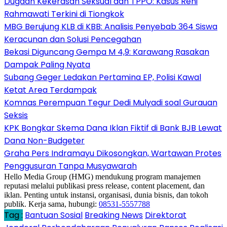
Dugaan Kekerasan Seksual dan TPPO: Kasus Reni
Rahmawati Terkini di Tiongkok
MBG Berujung KLB di KBB: Analisis Penyebab 364 Siswa
Keracunan dan Solusi Pencegahan
Bekasi Diguncang Gempa M 4,9: Karawang Rasakan
Dampak Paling Nyata
Subang Geger Ledakan Pertamina EP, Polisi Kawal
Ketat Area Terdampak
Komnas Perempuan Tegur Dedi Mulyadi soal Gurauan
Seksis
KPK Bongkar Skema Dana Iklan Fiktif di Bank BJB Lewat
Dana Non-Budgeter
Graha Pers Indramayu Dikosongkan, Wartawan Protes
Penggusuran Tanpa Musyawarah
Hello Media Group (HMG) mendukung program manajemen
reputasi melalui publikasi press release, content placement, dan
iklan. Penting untuk instansi, organisasi, dunia bisnis, dan tokoh
publik. Kerja sama, hubungi:
08531-5557788
Tag :
Bantuan Sosial
Breaking News
Direktorat