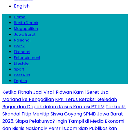
English
Home
Berita Depok
Megapolitan
Jawa Barat
Nasional
Politik
Ekonomi
Entertainment
Lifestyle
Sport
Pers Rilis
English
Ketika Fitnah Jadi Viral: Ridwan Kamil Seret Lisa
Mariana ke Pengadilan
KPK Terus Beraksi: Geledah
Bogor dan Depok dalam Kasus Korupsi PT IIM
Terkuak!
Skandal Titip Menitip Siswa Goyang SPMB Jawa Barat
2025, Siapa Pelakunya?
Ingin Tampil di Media Ekonomi
dan Bisnis Nasional? Persrilis.com Siap Publikasikan