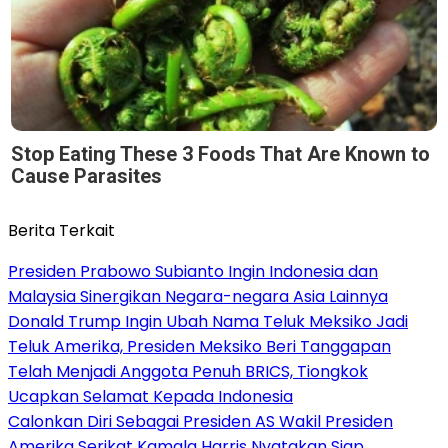
Stop Eating These 3 Foods That Are Known to
Cause Parasites
Berita Terkait
Presiden Prabowo Subianto Ingin Indonesia dan
Malaysia Sinergikan Negara-negara Asia Lainnya
Donald Trump Ingin Ubah Nama Teluk Meksiko Jadi
Teluk Amerika, Presiden Meksiko Beri Tanggapan
Telah Menjadi Anggota Penuh BRICS, Tiongkok
Ucapkan Selamat Kepada Indonesia
Calonkan Diri Sebagai Presiden AS Wakil Presiden
Amerika Serikat Kamala Harris Nyatakan Siap