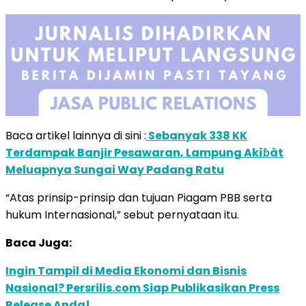
Baca artikel lainnya di sini :
Sebanyak 338 KK
Terdampak Banjir Pesawaran, Lampung Akìɓàt
Meluapnya Sungai Way Padang Ratu
“Atas prinsip-prinsip dan tujuan Piagam PBB serta
hukum Internasional,” sebut pernyataan itu.
Baca Juga:
Ingin Tampil di Media Ekonomi dan Bisnis
Nasional? Persrilis.com Siap Publikasikan Press
Release Anda!