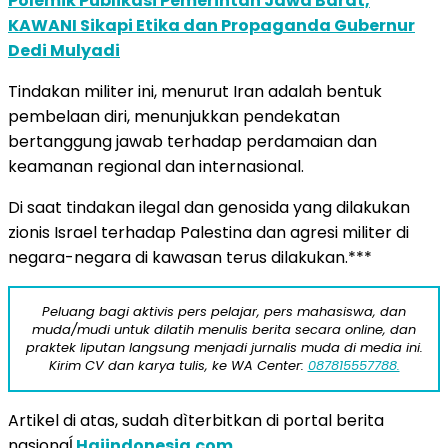
Polemik Publikasi Pemerintah Jawa Barat,
KAWANI Sikapi Etika dan Propaganda Gubernur
Dedi Mulyadi
Tindakan militer ini, menurut Iran adalah bentuk
pembelaan diri, menunjukkan pendekatan
bertanggung jawab terhadap perdamaian dan
keamanan regional dan internasional.
Di saat tindakan ilegal dan genosida yang dilakukan
zionis Israel terhadap Palestina dan agresi militer di
negara-negara di kawasan terus dilakukan.***
Peluang bagi aktivis pers pelajar, pers mahasiswa, dan
muda/mudi untuk dilatih menulis berita secara online, dan
praktek liputan langsung menjadi jurnalis muda di media ini.
Kirim CV dan karya tulis, ke WA Center:
087815557788.
Artikel di atas, sudah dìterbitkan di portal berita
nasionaĺ
Haiindonesia.com