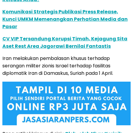
Komunikasi Strategis Publikasi Press Release,
Kunci UMKM Memenangkan Perhatian Media dan
Pasar
CV VIP Tersandung Korupsi Timah, Kejagung Sita
Aset Rest Area Jagorawi Bernilai Fantastis
Iran melakukan pembalasan khusus terhadap
serangan militer zionis Israel terhadap fasilitas
diplomatik Iran di Damaskus, Suriah pada 1 April.