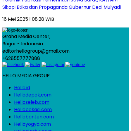
Sikapi Etika dan Propaganda Gubernur Dedi Mulyadi
16 Mei 2025 | 08:28 WIB
Graha Media Center,
Bogor - Indonesia
editorhellogroup@gmail.com
+628557777888
HELLO MEDIA GROUP
Hello.id
Hellodepok.com
Helloseleb.com
Hellobekasi.com
Hellobanten.com
Helloyogya.com