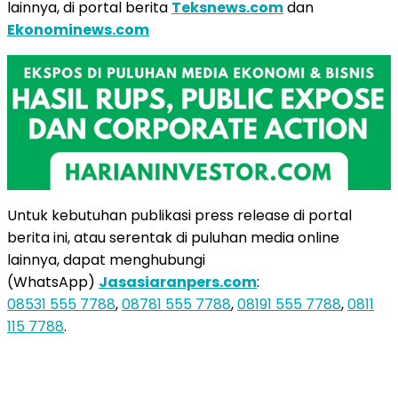
lainnya, di portal berita
Teksnews.com
dan
Ekonominews.com
Untuk kebutuhan publikasi press release di portal
berita ini, atau serentak di puluhan media online
lainnya, dapat menghubungi
(WhatsApp)
Jasasiaranpers.com
:
08531 555 7788
,
08781 555 7788
,
08191 555 7788
,
0811
115 7788
.