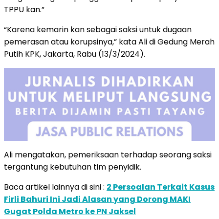
TPPU kan.”
“Karena kemarin kan sebagai saksi untuk dugaan
pemerasan atau korupsinya,” kata Ali di Gedung Merah
Putih KPK, Jakarta, Rabu (13/3/2024).
Ali mengatakan, pemeriksaan terhadap seorang saksi
tergantung kebutuhan tim penyidik.
Baca artikel lainnya di sini :
2 Persoalan Terkait Kasus
Firli Bahuri Ini Jadi Alasan yang Dorong MAKI
Gugat Polda Metro ke PN Jaksel