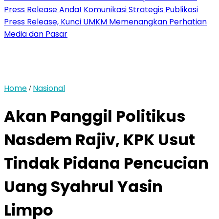
Press Release Anda!
Komunikasi Strategis Publikasi
Press Release, Kunci UMKM Memenangkan Perhatian
Media dan Pasar
Home
Nasional
/
Akan Panggil Politikus
Nasdem Rajiv, KPK Usut
Tindak Pidana Pencucian
Uang Syahrul Yasin
Limpo