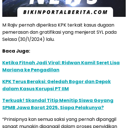
M Rajiv pernah diperiksa KPK terkait kasus dugaan
pemerasan dan gratifikasi yang menjerat SYL pada
Selasa (30/1/2024) lalu.
Baca Juga:
Ketika Fitnah Jadi Viral: Ridwan Kamil Seret Lisa
Mariana ke Pengadilan
KPK Terus Beraksi: Geledah Bogor dan Depok
dalam Kasus Korupsi PT IIM
Terkuak! Skandal Titip Menitip Siswa Goyang
SPMB Jawa Barat 2025, Siapa Pelakunya?
“Prinsipnya kan semua saksi yang pernah dipanggil
sangat mungkin dipanggil dalam proses penyidikan