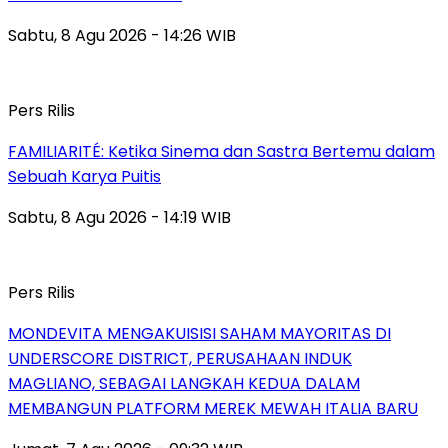
Sabtu, 8 Agu 2026 - 14:26 WIB
Pers Rilis
FAMILIARITÉ: Ketika Sinema dan Sastra Bertemu dalam
Sebuah Karya Puitis
Sabtu, 8 Agu 2026 - 14:19 WIB
Pers Rilis
MONDEVITA MENGAKUISISI SAHAM MAYORITAS DI
UNDERSCORE DISTRICT, PERUSAHAAN INDUK
MAGLIANO, SEBAGAI LANGKAH KEDUA DALAM
MEMBANGUN PLATFORM MEREK MEWAH ITALIA BARU