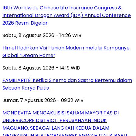
16th Worldwide Chinese Life Insurance Congress &
International Dragon Award (IDA) Annual Conference
2026 Resmi Digelar
Sabtu, 8 Agustus 2026 - 14:26 WIB
Himel Hadirkan Visi Hunian Modern melalui Kampanye
Global “Dream Home”
Sabtu, 8 Agustus 2026 - 14:19 WIB
FAMILIARITÉ: Ketika Sinema dan Sastra Bertemu dalam
Sebuah Karya Puitis
Jumat, 7 Agustus 2026 - 09:32 WIB
MONDEVITA MENGAKUISISI SAHAM MAYORITAS DI
UNDERSCORE DISTRICT, PERUSAHAAN INDUK
MAGLIANO, SEBAGAI LANGKAH KEDUA DALAM
MEMBANGUN PLATFORM MEREK MEWAH ITALIA BARU