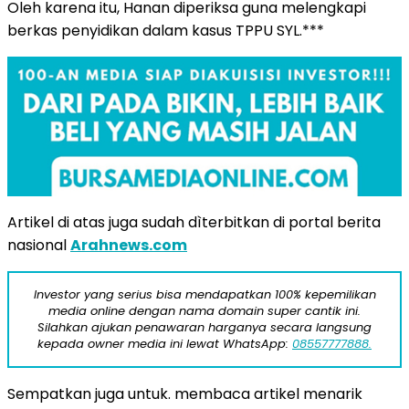
Oleh karena itu, Hanan diperiksa guna melengkapi
berkas penyidikan dalam kasus TPPU SYL.***
Artikel di atas juga sudah dìterbitkan di portal berita
nasional
Arahnews.com
Investor yang serius bisa mendapatkan 100% kepemilikan
media online dengan nama domain super cantik ini.
Silahkan ajukan penawaran harganya secara langsung
kepada owner media ini lewat WhatsApp:
08557777888.
Sempatkan juga untuk. membaca artikel menarik