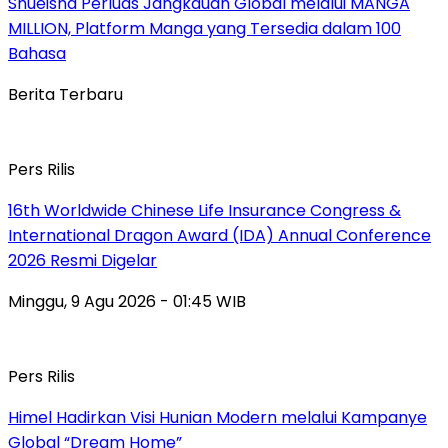
Shueisha Perluas Jangkauan Global melalui MANGA
MILLION, Platform Manga yang Tersedia dalam 100
Bahasa
Berita Terbaru
Pers Rilis
16th Worldwide Chinese Life Insurance Congress &
International Dragon Award (IDA) Annual Conference
2026 Resmi Digelar
Minggu, 9 Agu 2026 - 01:45 WIB
Pers Rilis
Himel Hadirkan Visi Hunian Modern melalui Kampanye
Global “Dream Home”