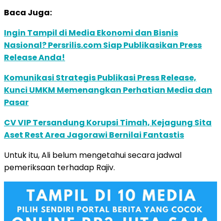
Baca Juga:
Ingin Tampil di Media Ekonomi dan Bisnis
Nasional? Persrilis.com Siap Publikasikan Press
Release Anda!
Komunikasi Strategis Publikasi Press Release,
Kunci UMKM Memenangkan Perhatian Media dan
Pasar
CV VIP Tersandung Korupsi Timah, Kejagung Sita
Aset Rest Area Jagorawi Bernilai Fantastis
Untuk itu, Ali belum mengetahui secara jadwal
pemeriksaan terhadap Rajiv.