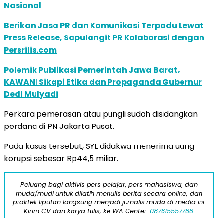
Nasional
Berikan Jasa PR dan Komunikasi Terpadu Lewat
Press Release, Sapulangit PR Kolaborasi dengan
Persrilis.com
Polemik Publikasi Pemerintah Jawa Barat,
KAWANI Sikapi Etika dan Propaganda Gubernur
Dedi Mulyadi
Perkara pemerasan atau pungli sudah disidangkan
perdana di PN Jakarta Pusat.
Pada kasus tersebut, SYL didakwa menerima uang
korupsi sebesar Rp44,5 miliar.
Peluang bagi aktivis pers pelajar, pers mahasiswa, dan
muda/mudi untuk dilatih menulis berita secara online, dan
praktek liputan langsung menjadi jurnalis muda di media ini.
Kirim CV dan karya tulis, ke WA Center:
087815557788.