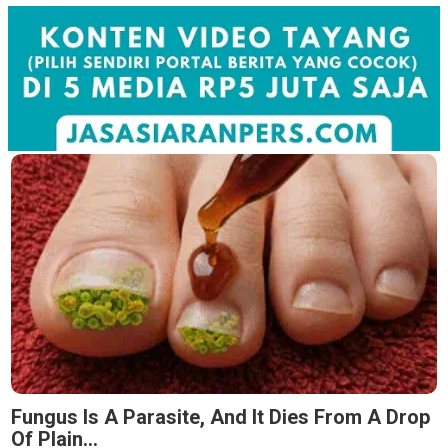
Fungus Is A Parasite, And It Dies From A Drop
Of Plain...