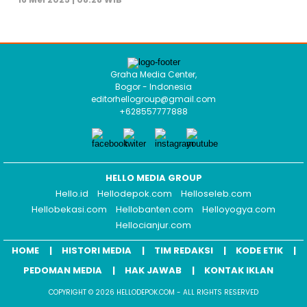
Graha Media Center,
Bogor - Indonesia
editorhellogroup@gmail.com
+628557777888
HELLO MEDIA GROUP
Hello.id
Hellodepok.com
Helloseleb.com
Hellobekasi.com
Hellobanten.com
Helloyogya.com
Hellocianjur.com
HOME
HISTORI MEDIA
TIM REDAKSI
KODE ETIK
PEDOMAN MEDIA
HAK JAWAB
KONTAK IKLAN
COPYRIGHT © 2026 HELLODEPOK.COM - ALL RIGHTS RESERVED