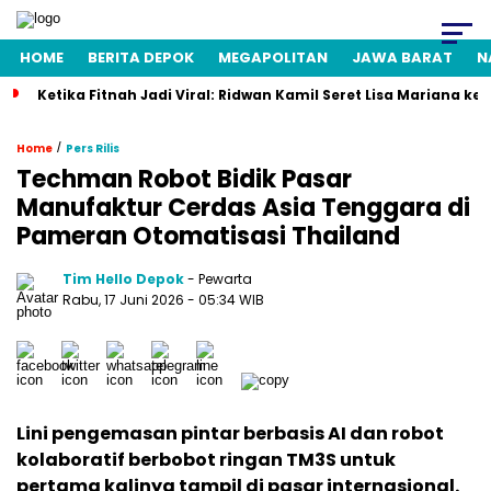
HOME
BERITA DEPOK
MEGAPOLITAN
JAWA BARAT
N
Ketika Fitnah Jadi Viral: Ridwan Kamil Seret Lisa Mariana ke
/
Home
Pers Rilis
Techman Robot Bidik Pasar
Manufaktur Cerdas Asia Tenggara di
Pameran Otomatisasi Thailand
Tim Hello Depok
- Pewarta
Rabu, 17 Juni 2026 - 05:34 WIB
Lini pengemasan pintar berbasis AI dan robot
kolaboratif berbobot ringan TM3S untuk
pertama kalinya tampil di pasar internasional.