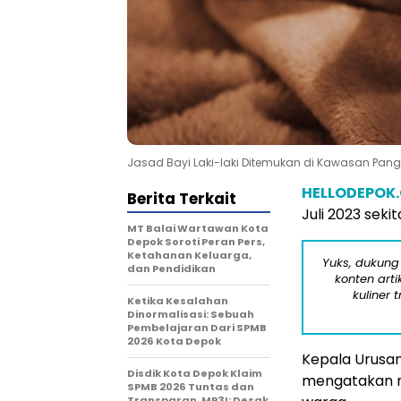
Jasad Bayi Laki-laki Ditemukan di Kawasan Pang
HELLODEPOK
Berita Terkait
Juli 2023 sekit
MT Balai Wartawan Kota
Depok Soroti Peran Pers,
Ketahanan Keluarga,
Yuks, dukung
dan Pendidikan
konten arti
kuliner 
Ketika Kesalahan
Dinormalisasi: Sebuah
Pembelajaran Dari SPMB
2026 Kota Depok
Kepala Urusan
Disdik Kota Depok Klaim
mengatakan ma
SPMB 2026 Tuntas dan
Transparan, MP3I: Desak