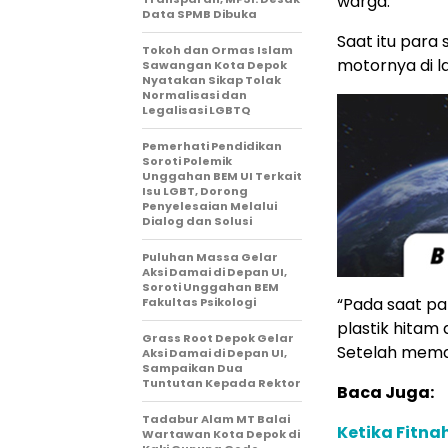
warga.
Data SPMB Dibuka
Saat itu para
Tokoh dan Ormas Islam
motornya di l
Sawangan Kota Depok
Nyatakan Sikap Tolak
Normalisasi dan
Legalisasi LGBTQ
Pemerhati Pendidikan
Soroti Polemik
Unggahan BEM UI Terkait
Isu LGBT, Dorong
Penyelesaian Melalui
Dialog dan Solusi
Puluhan Massa Gelar
Aksi Damai di Depan UI,
Soroti Unggahan BEM
“Pada saat pa
Fakultas Psikologi
plastik hitam
Grass Root Depok Gelar
Setelah mema
Aksi Damai di Depan UI,
Sampaikan Dua
Tuntutan Kepada Rektor
Baca Juga:
Tadabur Alam MT Balai
Ketika Fitnah
Wartawan Kota Depok di