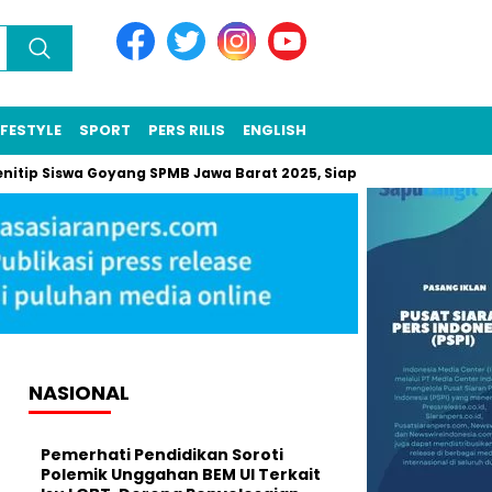
IFESTYLE
SPORT
PERS RILIS
ENGLISH
a Goyang SPMB Jawa Barat 2025, Siapa Pelakunya?
Ingin Tamp
NASIONAL
Pemerhati Pendidikan Soroti
Polemik Unggahan BEM UI Terkait