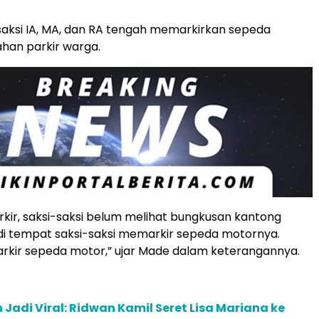
 saksi IA, MA, dan RA tengah memarkirkan sepeda
ahan parkir warga.
rkir, saksi-saksi belum melihat bungkusan kantong
 di tempat saksi-saksi memarkir sepeda motornya.
rkir sepeda motor,” ujar Made dalam keterangannya.
 Jadi Viral: Ridwan Kamil Seret Lisa Mariana ke