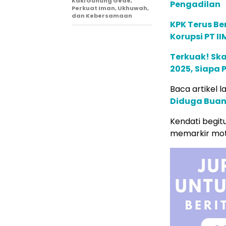
Kaki Gunung Gede,
Pengadilan
Perkuat Iman, Ukhuwah,
dan Kebersamaan
KPK Terus Be
Korupsi PT II
Terkuak! Ska
2025, Siapa 
Baca artikel la
Diduga Buang
Kendati begitu
memarkir mot