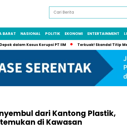
A BARAT
NASIONAL
POLITIK
EKONOMI
ENTERTAINMENT
L
m Kasus Korupsi PT IIM
Terkuak! Skandal Titip Menitip Sisw
yembul dari Kantong Plastik,
Ditemukan di Kawasan