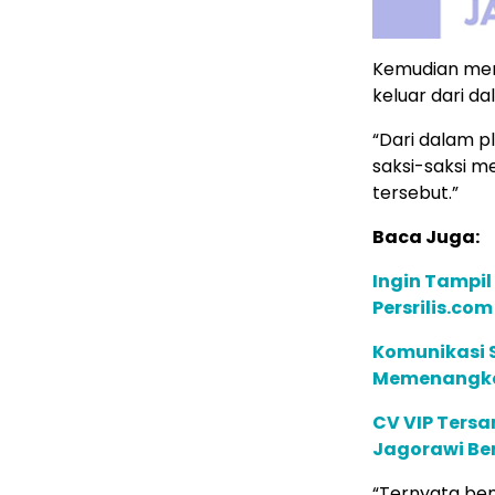
Kemudian mer
keluar dari da
“Dari dalam p
saksi-saksi m
tersebut.”
Baca Juga:
Ingin Tampil
Persrilis.co
Komunikasi S
Memenangkan
CV VIP Tersa
Jagorawi Ber
“Ternyata ben