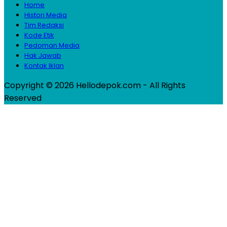
Home
Histori Media
Tim Redaksi
Kode Etik
Pedoman Media
Hak Jawab
Kontak Iklan
Copyright © 2026 Hellodepok.com - All Rights
Reserved