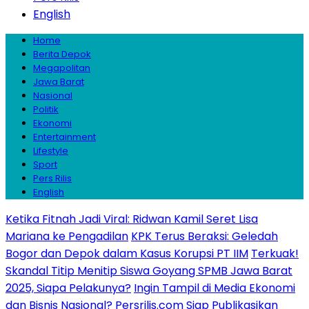
English
Home
Berita Depok
Megapolitan
Jawa Barat
Nasional
Politik
Ekonomi
Entertainment
Lifestyle
Sport
Pers Rilis
English
Ketika Fitnah Jadi Viral: Ridwan Kamil Seret Lisa
Mariana ke Pengadilan
KPK Terus Beraksi: Geledah
Bogor dan Depok dalam Kasus Korupsi PT IIM
Terkuak!
Skandal Titip Menitip Siswa Goyang SPMB Jawa Barat
2025, Siapa Pelakunya?
Ingin Tampil di Media Ekonomi
dan Bisnis Nasional? Persrilis.com Siap Publikasikan