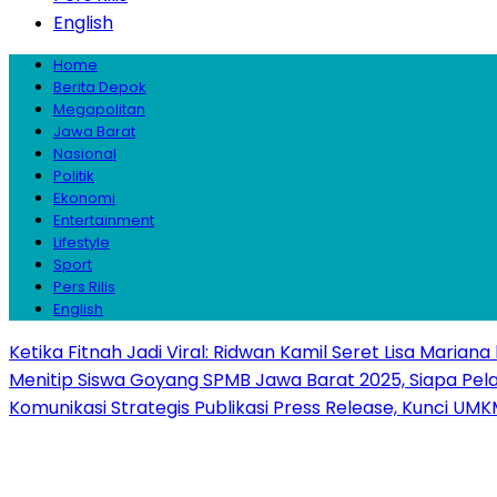
English
Home
Berita Depok
Megapolitan
Jawa Barat
Nasional
Politik
Ekonomi
Entertainment
Lifestyle
Sport
Pers Rilis
English
Ketika Fitnah Jadi Viral: Ridwan Kamil Seret Lisa Mariana
Menitip Siswa Goyang SPMB Jawa Barat 2025, Siapa Pel
Komunikasi Strategis Publikasi Press Release, Kunci 