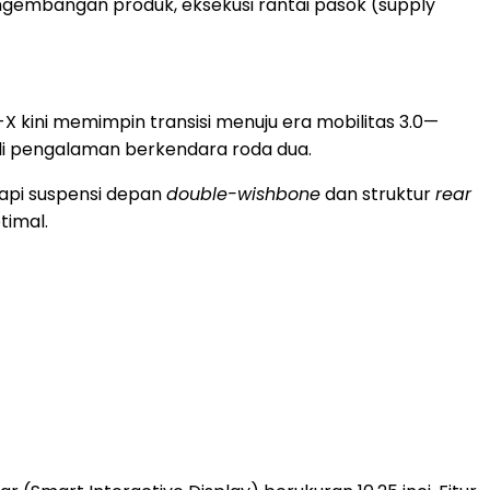
embangan produk, eksekusi rantai pasok (supply
-X kini memimpin transisi menuju era mobilitas 3.0—
bali pengalaman berkendara roda dua.
kapi suspensi depan
double-wishbone
dan struktur
rear
timal.