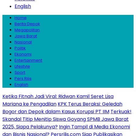
English
Home
Berita Depok
Megapolitan
Jawa Barat
Nasional
Politik
Ekonomi
Entertainment
Lifestyle
Sport
Pers Rilis
English
Ketika Fitnah Jadi Viral: Ridwan Kamil Seret Lisa
Mariana ke Pengadilan
KPK Terus Beraksi: Geledah
Bogor dan Depok dalam Kasus Korupsi PT IIM
Terkuak!
Skandal Titip Menitip Siswa Goyang SPMB Jawa Barat
2025, Siapa Pelakunya?
Ingin Tampil di Media Ekonomi
dan Bisnis Nasional? Persrilis.com Siap Publikasikan