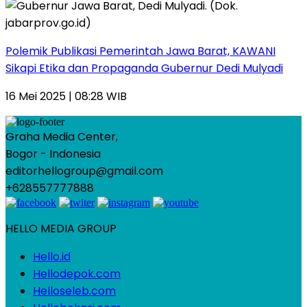
Polemik Publikasi Pemerintah Jawa Barat, KAWANI
Sikapi Etika dan Propaganda Gubernur Dedi Mulyadi
16 Mei 2025 | 08:28 WIB
Graha Media Center,
Bogor - Indonesia
editorhellogroup@gmail.com
+628557777888
HELLO MEDIA GROUP
Hello.id
Hellodepok.com
Helloseleb.com