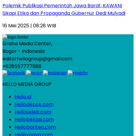
Polemik Publikasi Pemerintah Jawa Barat, KAWANI
Sikapi Etika dan Propaganda Gubernur Dedi Mulyadi
16 Mei 2025 | 08:28 WIB
Graha Media Center,
Bogor - Indonesia
editorhellogroup@gmail.com
+628557777888
HELLO MEDIA GROUP
Hello.id
Hellodepok.com
Helloseleb.com
Hellobekasi.com
Hellobanten.com
Helloyogya.com