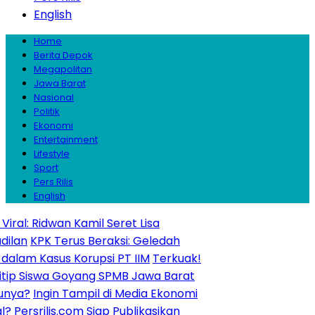
English
Home
Berita Depok
Megapolitan
Jawa Barat
Nasional
Politik
Ekonomi
Entertainment
Lifestyle
Sport
Pers Rilis
English
Ridwan Kamil Seret Lisa
PK Terus Beraksi: Geledah
asus Korupsi PT IIM
Terkuak!
iswa Goyang SPMB Jawa Barat
ngin Tampil di Media Ekonomi
rilis.com Siap Publikasikan