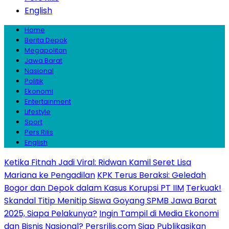
English
Home
Berita Depok
Megapolitan
Jawa Barat
Nasional
Politik
Ekonomi
Entertainment
Lifestyle
Sport
Pers Rilis
English
Ketika Fitnah Jadi Viral: Ridwan Kamil Seret Lisa
Mariana ke Pengadilan
KPK Terus Beraksi: Geledah
Bogor dan Depok dalam Kasus Korupsi PT IIM
Terkuak!
Skandal Titip Menitip Siswa Goyang SPMB Jawa Barat
2025, Siapa Pelakunya?
Ingin Tampil di Media Ekonomi
dan Bisnis Nasional? Persrilis.com Siap Publikasikan