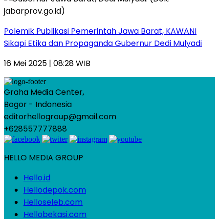
Polemik Publikasi Pemerintah Jawa Barat, KAWANI
Sikapi Etika dan Propaganda Gubernur Dedi Mulyadi
16 Mei 2025 | 08:28 WIB
Graha Media Center,
Bogor - Indonesia
editorhellogroup@gmail.com
+628557777888
HELLO MEDIA GROUP
Hello.id
Hellodepok.com
Helloseleb.com
Hellobekasi.com