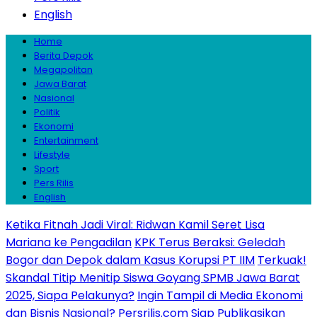
English
Home
Berita Depok
Megapolitan
Jawa Barat
Nasional
Politik
Ekonomi
Entertainment
Lifestyle
Sport
Pers Rilis
English
Ketika Fitnah Jadi Viral: Ridwan Kamil Seret Lisa
Mariana ke Pengadilan
KPK Terus Beraksi: Geledah
Bogor dan Depok dalam Kasus Korupsi PT IIM
Terkuak!
Skandal Titip Menitip Siswa Goyang SPMB Jawa Barat
2025, Siapa Pelakunya?
Ingin Tampil di Media Ekonomi
dan Bisnis Nasional? Persrilis.com Siap Publikasikan