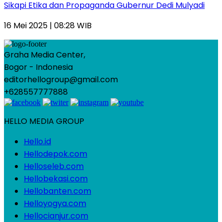
Sikapi Etika dan Propaganda Gubernur Dedi Mulyadi
16 Mei 2025 | 08:28 WIB
Graha Media Center,
Bogor - Indonesia
editorhellogroup@gmail.com
+628557777888
HELLO MEDIA GROUP
Hello.id
Hellodepok.com
Helloseleb.com
Hellobekasi.com
Hellobanten.com
Helloyogya.com
Hellocianjur.com