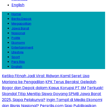
English
Home
Berita Depok
Megapolitan
Jawa Barat
Nasional
Politik
Ekonomi
Entertainment
Lifestyle
Sport
Pers Rilis
English
Ketika Fitnah Jadi Viral: Ridwan Kamil Seret Lisa
Mariana ke Pengadilan
KPK Terus Beraksi: Geledah
Bogor dan Depok dalam Kasus Korupsi PT IIM
Terkuak!
Skandal Titip Menitip Siswa Goyang SPMB Jawa Barat
2025, Siapa Pelakunya?
Ingin Tampil di Media Ekonomi
dan Bisnis Nasional? Persrilis.com Siap Publikasikan