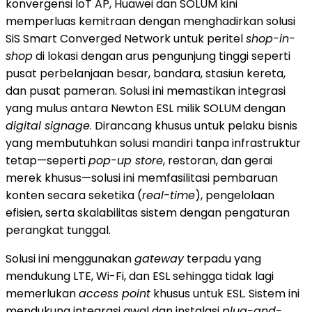
konvergensi IoT AP, Huawei dan SOLUM kini
memperluas kemitraan dengan menghadirkan solusi
SiS Smart Converged Network untuk peritel
shop-in-
shop
di lokasi dengan arus pengunjung tinggi seperti
pusat perbelanjaan besar, bandara, stasiun kereta,
dan pusat pameran. Solusi ini memastikan integrasi
yang mulus antara Newton ESL milik SOLUM dengan
digital signage
. Dirancang khusus untuk pelaku bisnis
yang membutuhkan solusi mandiri tanpa infrastruktur
tetap—seperti
pop-up store
, restoran, dan gerai
merek khusus—solusi ini memfasilitasi pembaruan
konten secara seketika (
real-time
), pengelolaan
efisien, serta skalabilitas sistem dengan pengaturan
perangkat tunggal.
Solusi ini menggunakan
gateway
terpadu yang
mendukung LTE, Wi-Fi, dan ESL sehingga tidak lagi
memerlukan
access point
khusus untuk ESL. Sistem ini
mendukung integrasi awal dan instalasi
plug-and-