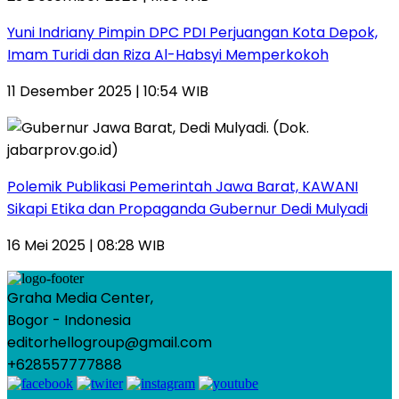
Yuni Indriany Pimpin DPC PDI Perjuangan Kota Depok,
Imam Turidi dan Riza Al-Habsyi Memperkokoh
11 Desember 2025 | 10:54 WIB
Polemik Publikasi Pemerintah Jawa Barat, KAWANI
Sikapi Etika dan Propaganda Gubernur Dedi Mulyadi
16 Mei 2025 | 08:28 WIB
Graha Media Center,
Bogor - Indonesia
editorhellogroup@gmail.com
+628557777888