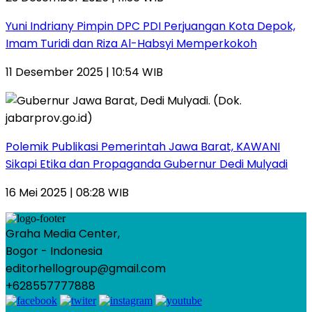
Yuni Indriany Pimpin DPC PDI Perjuangan Kota Depok,
Imam Turidi dan Riza Al-Habsyi Memperkokoh
11 Desember 2025 | 10:54 WIB
Polemik Publikasi Pemerintah Jawa Barat, KAWANI
Sikapi Etika dan Propaganda Gubernur Dedi Mulyadi
16 Mei 2025 | 08:28 WIB
Graha Media Center,
Bogor - Indonesia
editorhellogroup@gmail.com
+628557777888