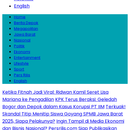
English
Home
Berita Depok
Megapolitan
Jawa Barat
Nasional
Politik
Ekonomi
Entertainment
Lifestyle
Sport
Pers Rilis
English
Ketika Fitnah Jadi Viral: Ridwan Kamil Seret Lisa
Mariana ke Pengadilan
KPK Terus Beraksi: Geledah
Bogor dan Depok dalam Kasus Korupsi PT IIM
Terkuak!
Skandal Titip Menitip Siswa Goyang SPMB Jawa Barat
2025, Siapa Pelakunya?
Ingin Tampil di Media Ekonomi
dan Bisnis Nasional? Persrilis.com Siap Publikasikan