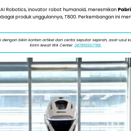
eAI Robotics, inovator robot humanoid, meresmikan
Pabr
bagai produk unggulannya, T800. Perkembangan ini mena
engan bikin konten artikel dan cerita seputar sejarah, asal-usul kot
Kirim lewat WA Center:
087815557788.