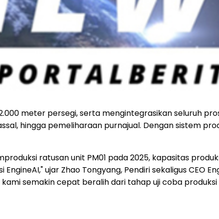
 12.000 meter persegi, serta mengintegrasikan seluruh pro
ssal, hingga pemeliharaan purnajual. Dengan sistem produ
roduksi ratusan unit PM01 pada 2025, kapasitas produksi
sasi EngineAI," ujar Zhao Tongyang, Pendiri sekaligus CE
as, kami semakin cepat beralih dari tahap uji coba produk