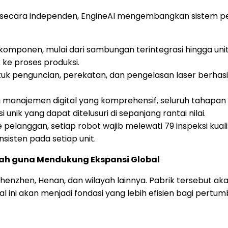
ecara independen, EngineAI mengembangkan sistem pe
 komponen, mulai dari sambungan terintegrasi hingga uni
ke proses produksi.
uk penguncian, perekatan, dan pengelasan laser berhasil
 manajemen digital yang komprehensif, seluruh tahapan
i unik yang dapat ditelusuri di sepanjang rantai nilai.
 pelanggan, setiap robot wajib melewati 79 inspeksi kuali
sisten pada setiap unit.
yah guna Mendukung Ekspansi Global
Shenzhen, Henan, dan wilayah lainnya. Pabrik tersebut a
 ini akan menjadi fondasi yang lebih efisien bagi pert