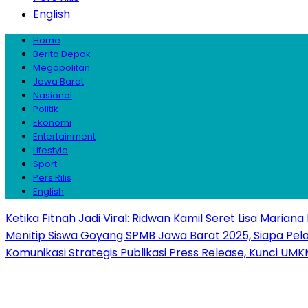
English
Home
Berita Depok
Megapolitan
Jawa Barat
Nasional
Politik
Ekonomi
Entertainment
Lifestyle
Sport
Pers Rilis
English
Ketika Fitnah Jadi Viral: Ridwan Kamil Seret Lisa Mariana
Menitip Siswa Goyang SPMB Jawa Barat 2025, Siapa Pel
Komunikasi Strategis Publikasi Press Release, Kunci 