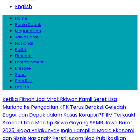
English
Home
Berita Depok
Megapolitan
Jawa Barat
Nasional
Politik
Ekonomi
Entertainment
Lifestyle
Sport
Pers Rilis
English
Ketika Fitnah Jadi Viral: Ridwan Kamil Seret Lisa
Mariana ke Pengadilan
KPK Terus Beraksi: Geledah
Bogor dan Depok dalam Kasus Korupsi PT IIM
Terkuak!
Skandal Titip Menitip Siswa Goyang SPMB Jawa Barat
2025, Siapa Pelakunya?
Ingin Tampil di Media Ekonomi
dan Bisnis Nasional? Persrilis.com Siap Publikasikan