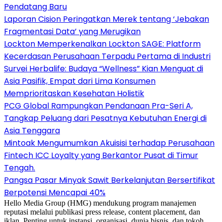
Pendatang Baru
Laporan Cision Peringatkan Merek tentang ‘Jebakan
Fragmentasi Data’ yang Merugikan
Lockton Memperkenalkan Lockton SAGE: Platform
Kecerdasan Perusahaan Terpadu Pertama di Industri
Survei Herbalife: Budaya “Wellness” Kian Menguat di
Asia Pasifik, Empat dari Lima Konsumen
Memprioritaskan Kesehatan Holistik
PCG Global Rampungkan Pendanaan Pra-Seri A,
Tangkap Peluang dari Pesatnya Kebutuhan Energi di
Asia Tenggara
Mintoak Mengumumkan Akuisisi terhadap Perusahaan
Fintech ICC Loyalty yang Berkantor Pusat di Timur
Tengah.
Pangsa Pasar Minyak Sawit Berkelanjutan Bersertifikat
Berpotensi Mencapai 40%
Hello Media Group (HMG) mendukung program manajemen
reputasi melalui publikasi press release, content placement, dan
iklan. Penting untuk instansi, organisasi, dunia bisnis, dan tokoh