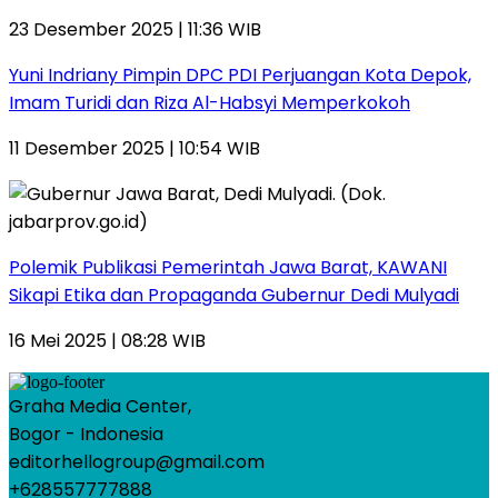
23 Desember 2025 | 11:36 WIB
Yuni Indriany Pimpin DPC PDI Perjuangan Kota Depok,
Imam Turidi dan Riza Al-Habsyi Memperkokoh
11 Desember 2025 | 10:54 WIB
Polemik Publikasi Pemerintah Jawa Barat, KAWANI
Sikapi Etika dan Propaganda Gubernur Dedi Mulyadi
16 Mei 2025 | 08:28 WIB
Graha Media Center,
Bogor - Indonesia
editorhellogroup@gmail.com
+628557777888