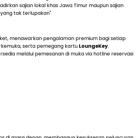
ghadirkan sajian lokal khas Jawa Timur maupun sajian
yang tak terlupakan"
iket, menawarkan pengalaman premium bagi setiap
rkemuka, serta pemegang kartu
LoungeKey
.
sedia melalui pemesanan di muka via hotline reservasi
sions di masa depan, membangun kesuksesan peluncuran