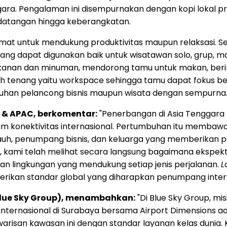
ra. Pengalaman ini disempurnakan dengan kopi lokal pr
datangan hingga keberangkatan.
t untuk mendukung produktivitas maupun relaksasi. Seka
yang dapat digunakan baik untuk wisatawan solo, grup,
anan dan minuman, mendorong tamu untuk makan, berint
h tenang yaitu workspace sehingga tamu dapat fokus b
tuhan pelancong bisnis maupun wisata dengan sempurna
A & APAC, berkomentar:
"Penerbangan di Asia Tenggara 
m konektivitas internasional. Pertumbuhan itu memba
k jauh, penumpang bisnis, dan keluarga yang memberikan
fik, kami telah melihat secara langsung bagaimana eksp
 dan lingkungan yang mendukung setiap jenis perjalanan.
L
rikan standar global yang diharapkan penumpang intern
(Blue Sky Group), menambahkan:
"Di Blue Sky Group, m
internasional di Surabaya bersama Airport Dimensions
isan kawasan ini dengan standar layanan kelas dunia. 