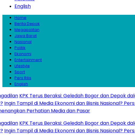
English
Home
Berita Depok
Megapolitan
Jawa Barat
Nasional
Politik
Ekonomi
Entertainment
Lifestyle
Sport
Pers Rilis
English
an
KPK Terus Beraksi: Geledah Bogor dan Depok dalam Kas
n Tampil di Media Ekonomi dan Bisnis Nasional? Persrilis.
gkan Perhatian Media dan Pasar
an
KPK Terus Beraksi: Geledah Bogor dan Depok dalam Kas
n Tampil di Media Ekonomi dan Bisnis Nasional? Persrilis.