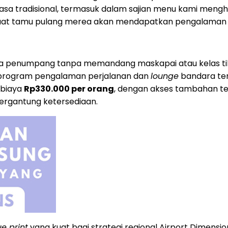
gga rasa tradisional, termasuk dalam sajian menu kami men
 saat tamu pulang merea akan mendapatkan pengalaman 
mua penumpang tanpa memandang maskapai atau kelas t
 program pengalaman perjalanan dan
lounge
bandara te
 biaya
Rp330.000 per orang
, dengan akses tambahan ter
tergantung ketersediaan.
ue print
yang kuat bagi strategi regional Airport Dimen