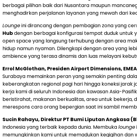
berbagai pilihan baik dari Nusantara maupun mancanega
menghadirkan perjalanan layanan yang mewah dari ke
Lounge
ini dirancang dengan pembagian zona yang cerma
Hub
dengan berbagai konfigurasi tempat duduk untuk 
open space yang langsung terhubung dengan area mak
hidup namun nyaman. Dilengkapi dengan area yang lebi
ambience yang terasa dinamis dan luas melayani kebu
Errol McGlothan, Presiden Airport Dimensions, EME
Surabaya memainkan peran yang semakin penting dala
keberangkatan regional pagi hari hingga koneksi jara
kerja kami di seluruh Indonesia dan kawasan Asia-Pasi
beristirahat, makanan berkualitas, area untuk bekerja,
merespons cara orang bepergian saat ini sambil membe
Sucin Rahayu, Direktur PT Bumi Liputan Angkasa 
Indonesia yang terbaik kepada dunia. Membuka
lounge
memungkinkan kami untuk memadukan kegigihan dan war