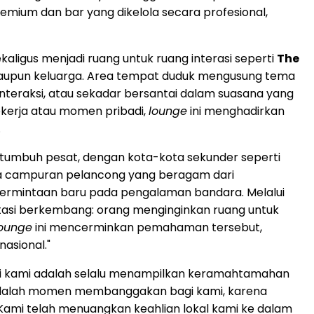
emium dan bar yang dikelola secara profesional,
ligus menjadi ruang untuk ruang interasi seperti
The
 maupun keluarga. Area tempat duduk mengusung tema
eraksi, atau sekadar bersantai dalam suasana yang
ekerja atau momen pribadi,
lounge
ini menghadirkan
.
tumbuh pesat, dengan kota-kota sekunder seperti
wa campuran pelancong yang beragam dari
 permintaan baru pada pengalaman bandara. Melalui
ektasi berkembang: orang menginginkan ruang untuk
ounge
ini mencerminkan pemahaman tersebut,
asional."
isi kami adalah selalu menampilkan keramahtamahan
 adalah momen membanggakan bagi kami, karena
Kami telah menuangkan keahlian lokal kami ke dalam